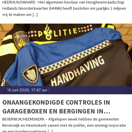
OMGEVING
HEERHUGOWAARD - Het algemeen bestuur van Hoogheemraadschap
Hollands Noorderkwartier (HHNK) heeft besloten om jaarlijks 1 miljoen
vrij te maken om [...]
16 juni 2026, 17:47 uur
|
ONAANGEKONDIGDE CONTROLES IN
GARAGEBOXEN EN BERGINGEN IN
BEVERWIJK EN HEEMSKERK
BEVERWIJK/HEEMSKERK – Afgelopen week hebben de gemeenten
Beverwijk en Heemskerk samen met de politie, een woningcorporatie
en een hondenzoekteam [...]