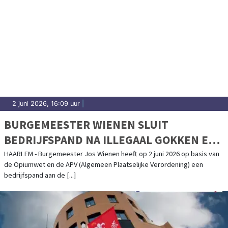
2 juni 2026, 16:09 uur
|
BURGEMEESTER WIENEN SLUIT
BEDRIJFSPAND NA ILLEGAAL GOKKEN EN
VONDST DRUGS
HAARLEM - Burgemeester Jos Wienen heeft op 2 juni 2026 op basis van
de Opiumwet en de APV (Algemeen Plaatselijke Verordening) een
bedrijfspand aan de [...]