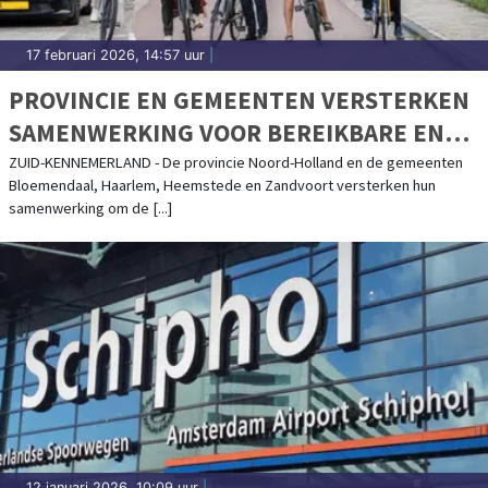
17 februari 2026, 14:57 uur
|
PROVINCIE EN GEMEENTEN VERSTERKEN
SAMENWERKING VOOR BEREIKBARE EN
LEEFBARE ZUID-KENNEMERLANDSE KUST
ZUID-KENNEMERLAND - De provincie Noord-Holland en de gemeenten
Bloemendaal, Haarlem, Heemstede en Zandvoort versterken hun
samenwerking om de [...]
12 januari 2026, 10:09 uur
|