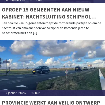
OPROEP 15 GEMEENTEN AAN NIEUW
KABINET: NACHTSLUITING SCHIPHOL
NODIG VOOR GEZONDE EN LEEFBARE
Een coalitie van 15 gemeenten roept de formerende partijen op om de
nachtrust van omwonenden van Schiphol de komende jaren te
OMGEVING
beschermen met een [...]
7 januari 2026, 9:30 uur
|
PROVINCIE WERKT AAN VEILIG ONTWERP