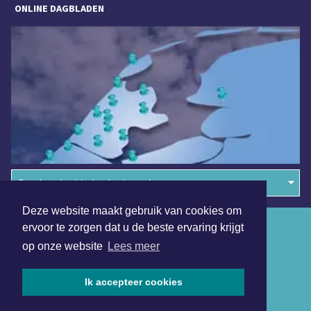
ONLINE DAGBLADEN
Overige dagbladen in de regio
Deze website maakt gebruik van cookies om
Algemene voorwaarden
ervoor te zorgen dat u de beste ervaring krijgt
op onze website
Lees meer
Disclaimer
Privacy Statement
Ik accepteer cookies
Copyright (c) 2026 | Kennemerdagblad.nl - Alle rechten