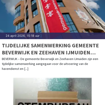
24 april 2026, 15:18 uur
|
TIJDELIJKE SAMENWERKING GEMEENTE
BEVERWIJK EN ZEEHAVEN IJMUIDEN
VOOR ZEEHAVEN DE PIJP
BEVERWIJK – De gemeente Beverwijk en Zeehaven IJmuiden zijn een
tijdelijke samenwerking aangegaan voor de uitvoering van de
havendienst en [...]