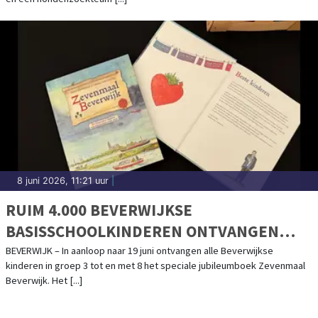
8 juni 2026, 11:21 uur
|
RUIM 4.000 BEVERWIJKSE
BASISSCHOOLKINDEREN ONTVANGEN
JUBILEUMBOEK OVER 750 JAAR
BEVERWIJK – In aanloop naar 19 juni ontvangen alle Beverwijkse
kinderen in groep 3 tot en met 8 het speciale jubileumboek Zevenmaal
MARKTRECHT
Beverwijk. Het [...]