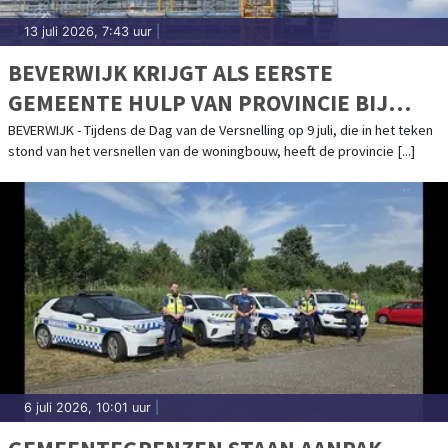
13 juli 2026, 7:43 uur
|
BEVERWIJK KRIJGT ALS EERSTE
GEMEENTE HULP VAN PROVINCIE BIJ
UITVOERING WONINGBOUW
BEVERWIJK - Tijdens de Dag van de Versnelling op 9 juli, die in het teken
stond van het versnellen van de woningbouw, heeft de provincie [...]
6 juli 2026, 10:01 uur
|