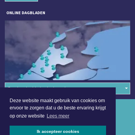
ONLINE DAGBLADEN
Overige dagbladen in de regio
Deze website maakt gebruik van cookies om
Algemene voorwaarden
ervoor te zorgen dat u de beste ervaring krijgt
op onze website
Lees meer
Disclaimer
Privacy Statement
Ik accepteer cookies