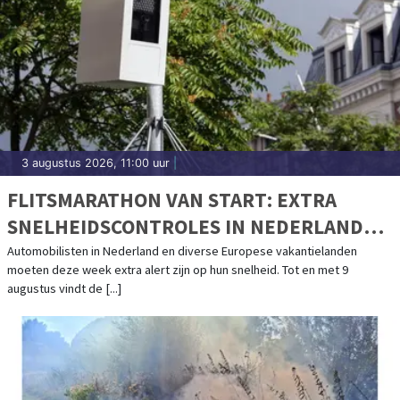
3 augustus 2026, 11:00 uur
|
FLITSMARATHON VAN START: EXTRA
SNELHEIDSCONTROLES IN NEDERLAND
EN POPULAIRE VAKANTIELANDEN
Automobilisten in Nederland en diverse Europese vakantielanden
moeten deze week extra alert zijn op hun snelheid. Tot en met 9
augustus vindt de [...]