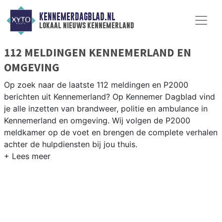
KENNEMERDAGBLAD.NL
lokaal nieuws kennemerland
112 MELDINGEN KENNEMERLAND EN
OMGEVING
Op zoek naar de laatste 112 meldingen en P2000
berichten uit Kennemerland? Op Kennemer Dagblad vind
je alle inzetten van brandweer, politie en ambulance in
Kennemerland en omgeving. Wij volgen de P2000
meldkamer op de voet en brengen de complete verhalen
achter de hulpdiensten bij jou thuis.
P2000 MELDINGEN KENNEMERLAND
Van incidenten op de A9 en de Alkmaarse Straatweg tot
meldingen in de Kennemerland-regio rondom Beverwijk,
Heemskerk en Castricum — onze redactie brengt het
nieuws.