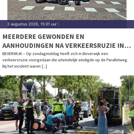
2 augustus 2026, 15:01 uur
|
MEERDERE GEWONDEN EN
AANHOUDINGEN NA VERKEERSRUZIE IN
BEVERWIJK
BEVERWIJK – Op zondagmiddag heeft zich in Beverwijk een
verkeersruzie voorgedaan die uiteindelijk eindigde op de Parallelweg.
Bij het incident waren [...]