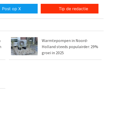
Post op X
Tip de redactie
n
Warmtepompen in Noord-
n
Holland steeds populairder: 29%
groei in 2025