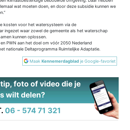
aan een klimaatbestendige bebouwde omgeving. Daar hebben
 allemaal wat moeten doen, en door deze subsidie kunnen we
n.”
de kosten voor het watersysteem via de
aar ingezet waar zowel de gemeente als het waterschap
 samen kunnen oplossen.
 en PWN aan het doel om vóór 2050 Nederland
 het nationale Deltaprogramma Ruimtelijke Adaptatie.
Maak
Kennemerdagblad
je Google-favoriet
ip, foto of video die je
s wilt delen?
.
06 - 574 71 321