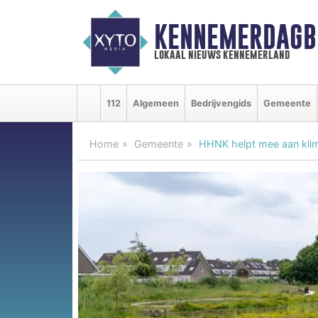
KENNEMERDAGB
lokaal nieuws kennemerland
112
Algemeen
Bedrijvengids
Gemeente
Home
Gemeente
HHNK helpt mee aan kl