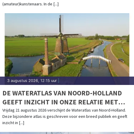
(amateur)kunstenaars. In de [...]
3 augustus 2026, 12:15 uur
|
DE WATERATLAS VAN NOORD-HOLLAND
GEEFT INZICHT IN ONZE RELATIE MET
WATER
Vrijdag 21 augustus 2026 verschijnt de Wateratlas van Noord-Holland.
Deze bijzondere atlas is geschreven voor een breed publiek en geeft
inzicht in [...]