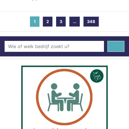
1
(current)
2
3
...
348