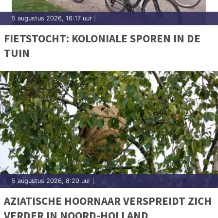
5 augustus 2026, 16:17 uur
|
FIETSTOCHT: KOLONIALE SPOREN IN DE
TUIN
5 augustus 2026, 8:20 uur
|
AZIATISCHE HOORNAAR VERSPREIDT ZICH
VERDER IN NOORD-HOLLAND