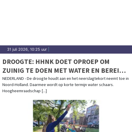
31 juli 2026, 10:25 uur
|
DROOGTE: HHNK DOET OPROEP OM
ZUINIG TE DOEN MET WATER EN BEREIDT
VERDERE MAATREGELEN VOOR
NEDERLAND - De droogte houdt aan en het neerslagtekort neemt toe in
Noord-Holland. Daarmee wordt op korte termijn water schaars.
Hoogheemraadschap [...]