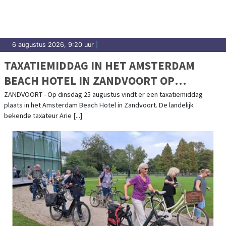
6 augustus 2026, 9:20 uur
|
TAXATIEMIDDAG IN HET AMSTERDAM
BEACH HOTEL IN ZANDVOORT OP
DINSDAG 25 AUGUSTUS VAN 14.00 TOT
ZANDVOORT - Op dinsdag 25 augustus vindt er een taxatiemiddag
plaats in het Amsterdam Beach Hotel in Zandvoort. De landelijk
16.15 UUR
bekende taxateur Arie [...]