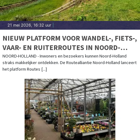
21 mei 2026, 16:32 uur
|
NIEUW PLATFORM VOOR WANDEL-, FIETS-,
VAAR- EN RUITERROUTES IN NOORD-
HOLLAND
NOORD-HOLLAND - Inwoners en bezoekers kunnen Noord-Holland
straks makkelijker ontdekken. De Routealliantie Noord-Holland lanceert
het platform Routes [...]