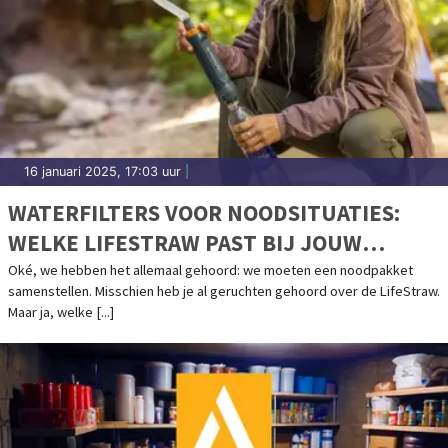
16 januari 2025, 17:03 uur
|
WATERFILTERS VOOR NOODSITUATIES:
WELKE LIFESTRAW PAST BIJ JOUW
NOODPAKKET?
Oké, we hebben het allemaal gehoord: we moeten een noodpakket
samenstellen. Misschien heb je al geruchten gehoord over de LifeStraw.
Maar ja, welke [...]