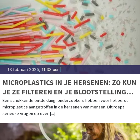
13 februari 2025, 11:33 uur
|
MICROPLASTICS IN JE HERSENEN: ZO KUN
JE ZE FILTEREN EN JE BLOOTSTELLING
VERMINDEREN
Een schokkende ontdekking: onderzoekers hebben voor het eerst
microplastics aangetroffen in de hersenen van mensen. Dit roept
serieuze vragen op over [...]