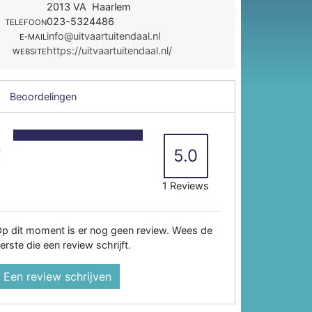
2013 VA Haarlem
023-5324486
TELEFOON
info@uitvaartuitendaal.nl
E-MAIL
https://uitvaartuitendaal.nl/
WEBSITE
Beoordelingen
5
4
5.0
3
2
1 Reviews
p dit moment is er nog geen review. Wees de
erste die een review schrijft.
Een review schrijven