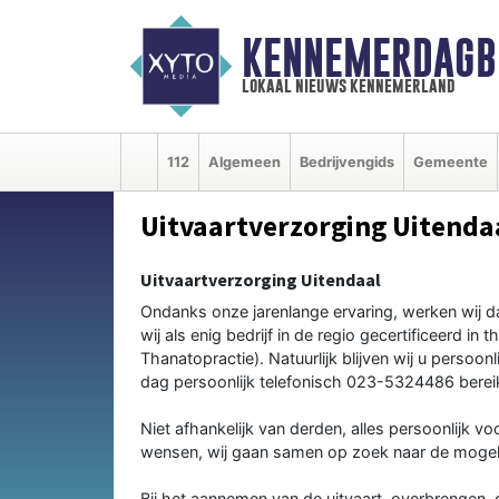
KENNEMERDAGB
lokaal nieuws kennemerland
112
Algemeen
Bedrijvengids
Gemeente
Uitvaartverzorging Uitenda
Uitvaartverzorging Uitendaal
Ondanks onze jarenlange ervaring, werken wij dag
wij als enig bedrijf in de regio gecertificeerd in 
Thanatopractie). Natuurlijk blijven wij u persoonl
dag persoonlijk telefonisch 023-5324486 berei
Niet afhankelijk van derden, alles persoonlijk voo
wensen, wij gaan samen op zoek naar de mogel
Bij het aannemen van de uitvaart, overbrengen,