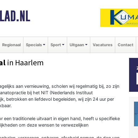
LAD.NL
Regionaal
Specials
Sport
Uitgaan
Vacatures
Contact
al
in Haarlem
elijks aan vernieuwing, scholen wij regelmatig bij, zo zijn
thanatopractie bij het NIT (Nederlands Instituut
ijk, betrokken en liefdevol begeleiden, wij zijn 24 uur per
kbaar.
r een traditionele uitvaart in eigen hand, heeft u specifieke
ijkheden om deze wensen te verwezelijken
 ophalen, verzorgen, opbaren, afscheid nemen, de dag van