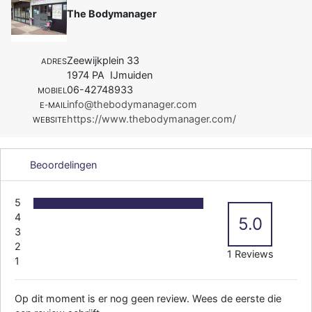
The Bodymanager
Zeewijkplein 33
ADRES
1974 PA IJmuiden
06-42748933
MOBIEL
info@thebodymanager.com
E-MAIL
https://www.thebodymanager.com/
WEBSITE
Beoordelingen
5
4
5.0
3
2
1 Reviews
1
Op dit moment is er nog geen review. Wees de eerste die