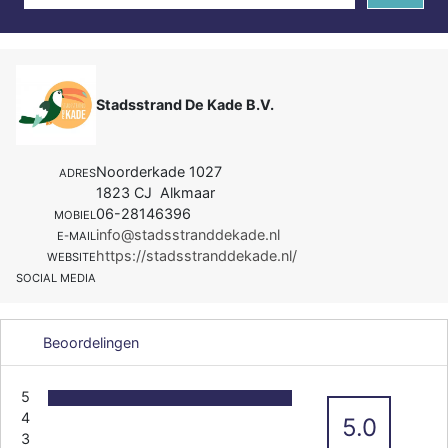
Stadsstrand De Kade B.V.
Noorderkade 1027
ADRES
1823 CJ Alkmaar
06-28146396
MOBIEL
info@stadsstranddekade.nl
E-MAIL
https://stadsstranddekade.nl/
WEBSITE
SOCIAL MEDIA
Beoordelingen
5
4
5.0
3