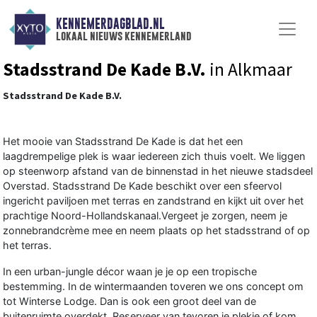
KENNEMERDAGBLAD.NL
lokaal nieuws kennemerland
Stadsstrand De Kade B.V.
in Alkmaar
Stadsstrand De Kade B.V.
Het mooie van Stadsstrand De Kade is dat het een
laagdrempelige plek is waar iedereen zich thuis voelt. We liggen
op steenworp afstand van de binnenstad in het nieuwe stadsdeel
Overstad. Stadsstrand De Kade beschikt over een sfeervol
ingericht paviljoen met terras en zandstrand en kijkt uit over het
prachtige Noord-Hollandskanaal.Vergeet je zorgen, neem je
zonnebrandcrème mee en neem plaats op het stadsstrand of op
het terras.
In een urban-jungle décor waan je je op een tropische
bestemming. In de wintermaanden toveren we ons concept om
tot Winterse Lodge. Dan is ook een groot deel van de
buitenruimte overdekt. Reserveer van tevoren je plekje of kom