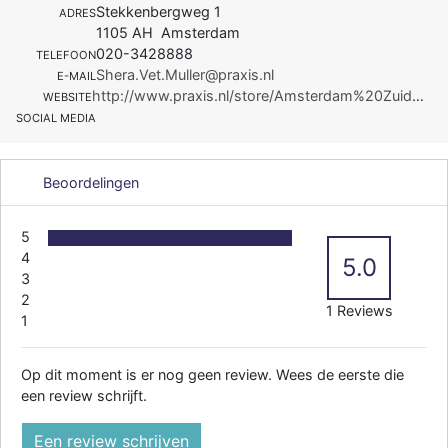
Stekkenbergweg 1
ADRES
1105 AH Amsterdam
020-3428888
TELEFOON
Shera.Vet.Muller@praxis.nl
E-MAIL
http://www.praxis.nl/store/Amsterdam%20Zuidoost?
WEBSITE
SOCIAL MEDIA
Beoordelingen
5
4
5.0
3
2
1 Reviews
1
Op dit moment is er nog geen review. Wees de eerste die
een review schrijft.
Een review schrijven