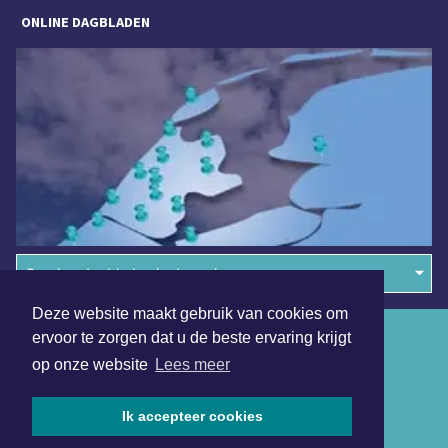
ONLINE DAGBLADEN
Overige dagbladen in de regio
Deze website maakt gebruik van cookies om
Algemene voorwaarden
ervoor te zorgen dat u de beste ervaring krijgt
op onze website
Lees meer
Disclaimer
Privacy Statement
Ik accepteer cookies
Copyright (c) 2026 | Kennemerdagblad.nl - Alle rechten