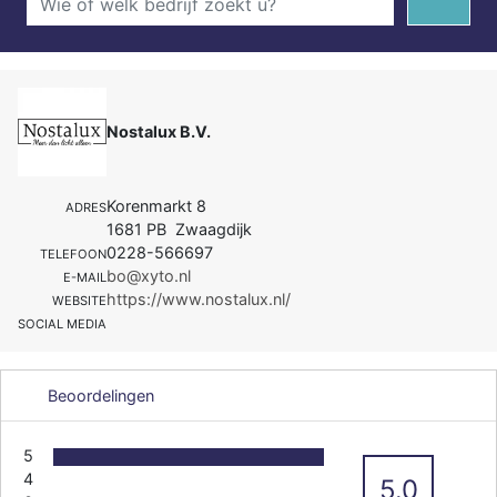
Nostalux B.V.
Korenmarkt 8
ADRES
1681 PB Zwaagdijk
0228-566697
TELEFOON
bo@xyto.nl
E-MAIL
https://www.nostalux.nl/
WEBSITE
SOCIAL MEDIA
Beoordelingen
5
4
5.0