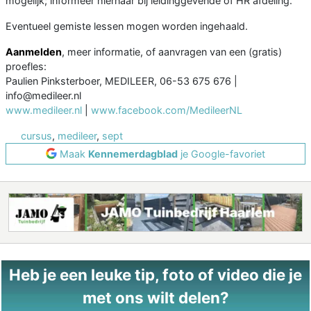
mogelijk; informeer hiernaar bij leidinggevende of HR afdeling.
Eventueel gemiste lessen mogen worden ingehaald.
Aanmelden
, meer informatie, of aanvragen van een (gratis)
proefles:
Paulien Pinksterboer, MEDILEER, 06-53 675 676 |
info@medileer.nl
www.medileer.nl
|
www.facebook.com/MedileerNL
cursus
,
medileer
,
sept
Maak
Kennemerdagblad
je Google-favoriet
Heb je een leuke tip, foto of video die je
met ons wilt delen?