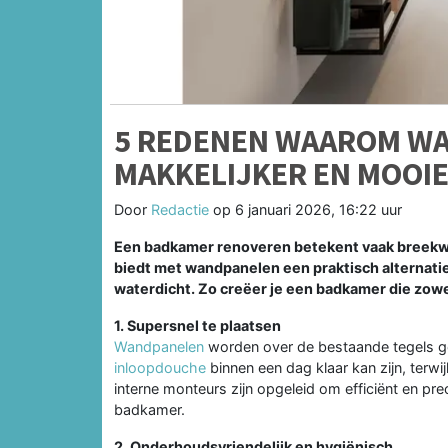
5 REDENEN WAAROM W
MAKKELIJKER EN MOOI
Door
Redactie
op
6 januari 2026, 16:22 uur
Een badkamer renoveren betekent vaak breekw
biedt met wandpanelen een praktisch alternatief
waterdicht. Zo creëer je een badkamer die zowel
1. Supersnel te plaatsen
Wandpanelen
worden over de bestaande tegels ge
inloopdouche
binnen een dag klaar kan zijn, terwi
interne monteurs zijn opgeleid om efficiënt en pre
badkamer.
2. Onderhoudsvriendelijk en hygiënisch