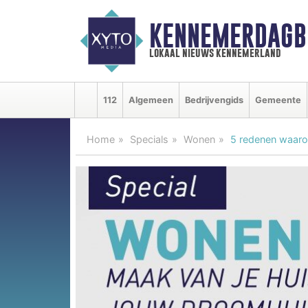
KENNEMERDAGB
lokaal nieuws kennemerland
112
Algemeen
Bedrijvengids
Gemeente
Home
Specials
Wonen
5 redenen waaro