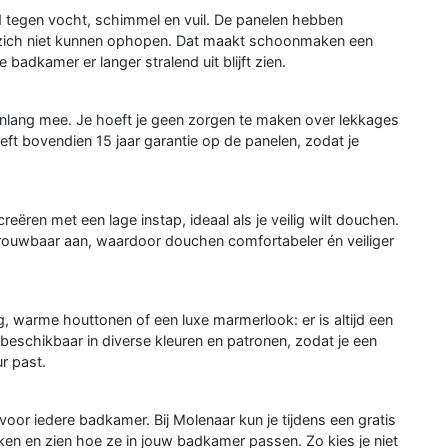
 tegen vocht, schimmel en vuil. De panelen hebben
l zich niet kunnen ophopen. Dat maakt schoonmaken een
e badkamer er langer stralend uit blijft zien.
enlang mee. Je hoeft je geen zorgen te maken over lekkages
t bovendien 15 jaar garantie op de panelen, zodat je
ëren met een lage instap, ideaal als je veilig wilt douchen.
rouwbaar aan, waardoor douchen comfortabeler én veiliger
g, warme houttonen of een luxe marmerlook: er is altijd een
n beschikbaar in diverse kleuren en patronen, zodat je een
ur past.
oor iedere badkamer. Bij Molenaar kun je tijdens een gratis
ken en zien hoe ze in jouw badkamer passen. Zo kies je niet