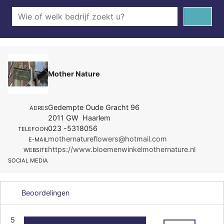
Mother Nature
Gedempte Oude Gracht 96
ADRES
2011 GW Haarlem
023 -5318056
TELEFOON
mothernatureflowers@hotmail.com
E-MAIL
https://www.bloemenwinkelmothernature.nl
WEBSITE
SOCIAL MEDIA
Beoordelingen
5