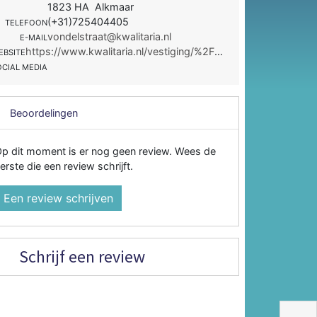
1823 HA Alkmaar
(+31)725404405
TELEFOON
vondelstraat@kwalitaria.nl
E-MAIL
https://www.kwalitaria.nl/vestiging/%2Fkwalitaria-oudorp?searchLocation=1817KC
EBSITE
OCIAL MEDIA
Beoordelingen
p dit moment is er nog geen review. Wees de
erste die een review schrijft.
Een review schrijven
Schrijf een review