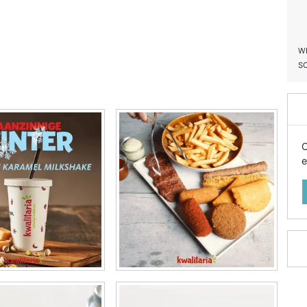
W
S
O
e