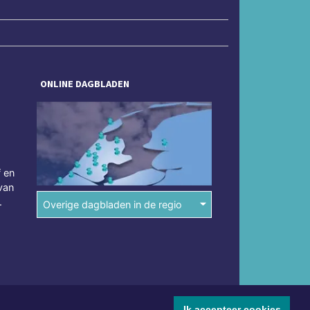
ONLINE DAGBLADEN
f en
van
.
Overige dagbladen in de regio
Ik accepteer cookies