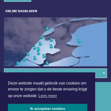
ONLINE DAGBLADEN
Overige dagbladen in de regio
Deze website maakt gebruik van cookies om
Algemene voorwaarden
ervoor te zorgen dat u de beste ervaring krijgt
op onze website
Lees meer
Disclaimer
Privacy Statement
Ik accepteer cookies