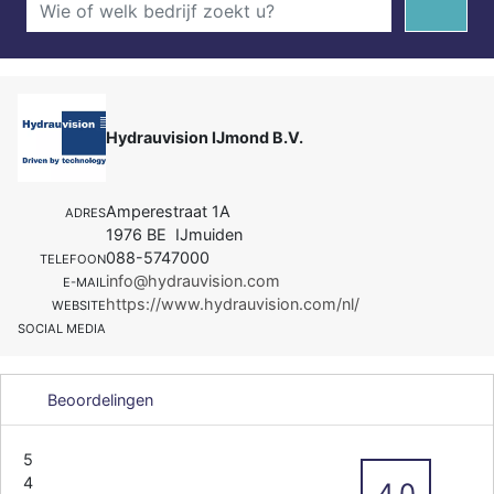
Hydrauvision IJmond B.V.
Amperestraat 1A
ADRES
1976 BE IJmuiden
088-5747000
TELEFOON
info@hydrauvision.com
E-MAIL
https://www.hydrauvision.com/nl/
WEBSITE
SOCIAL MEDIA
Beoordelingen
5
4
4.0