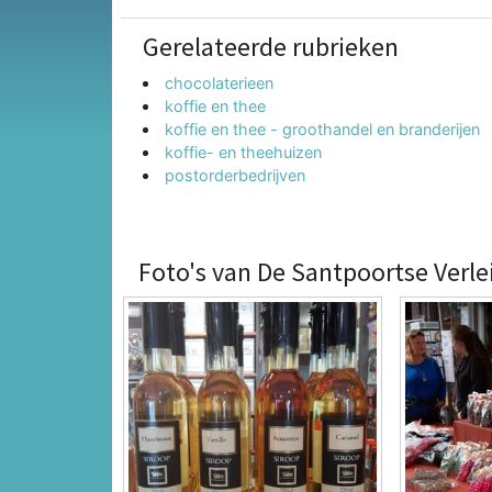
Gerelateerde rubrieken
chocolaterieen
koffie en thee
koffie en thee - groothandel en branderijen
koffie- en theehuizen
postorderbedrijven
Foto's van De Santpoortse Verle