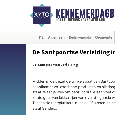
KENNEMERDAGB
lokaal nieuws kennemerland
112
Algemeen
Bedrijvengids
Gemeente
De Santpoortse Verleiding
i
De Santpoortse verleiding
Midden in de gezellige winkelstraat van Santpoo
schatkamer vol exotische producten en alledaag
staat. Waar je welkom bent. Zodra je een voet ove
zoete geur van lekkernijen van over de gehele we
Tussen de theeplukkers in India. Of tussen de 
staat Sander…