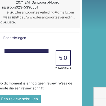
2071 EM Santpoort-Noord
023-5390651
TELEFOON
desantpoortseverleiding@gmail.com
E-MAIL
https://www.desantpoortseverleiding.nl/
WEBSITE
OCIAL MEDIA
Beoordelingen
5
4
5.0
3
2
2 Reviews
p dit moment is er nog geen review. Wees de
erste die een review schrijft.
Een review schrijven