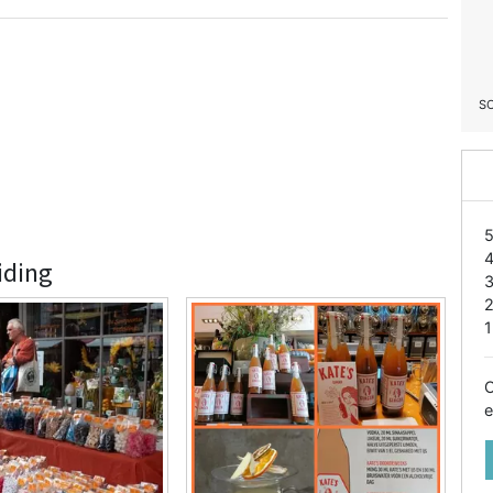
S
iding
1
O
e