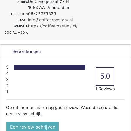
De Clercqstraat 27 H
ADRES
1053 AA Amsterdam
06-22379629
TELEFOON
info@coffeeroastery.nl
E-MAIL
https://coffeeroastery.nl/
WEBSITE
SOCIAL MEDIA
Beoordelingen
5
4
5.0
3
2
1 Reviews
1
Op dit moment is er nog geen review. Wees de eerste die
een review schrijft.
Een review schrijven