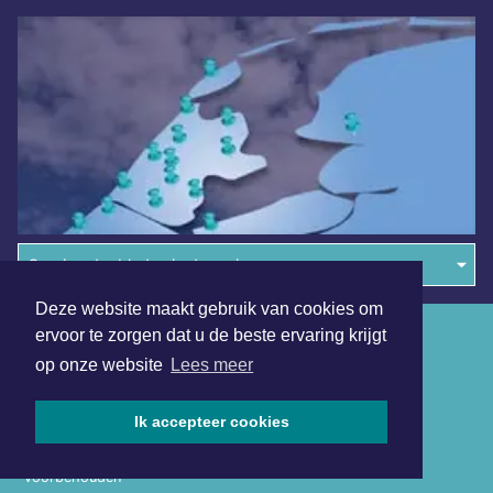
Overige dagbladen in de regio
Deze website maakt gebruik van cookies om
Algemene voorwaarden
ervoor te zorgen dat u de beste ervaring krijgt
op onze website
Lees meer
Disclaimer
Privacy Statement
Ik accepteer cookies
Copyright (c) 2026 | Kennemerdagblad.nl - Alle rechten
voorbehouden