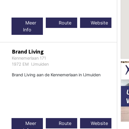
Meer
Route
Website
Info
Brand Living
Kennemerlaan 171
1972 EM IJmuiden
Brand Living aan de Kennemerlaan in IJmuiden
Meer
Route
Website