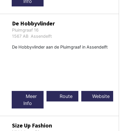
Info
De Hobbyvlinder
Pluimgraaf 16
1567 AB Assendelft
De Hobbyvlinder aan de Pluimgraaf in Assendelft
Meer
Route
Website
Info
Size Up Fashion