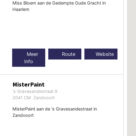
Miss Bloem aan de Gedempte Oude Gracht in
Haarlem
Meer
Route
Website
Info
MisterPaint
's Gravesandestraat 9
2041 CM Zandvoort
MisterPaint aan de 's Gravesandestraat in
Zandvoort