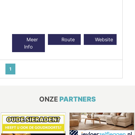
Meer
Route
Website
Info
1
ONZE
PARTNERS