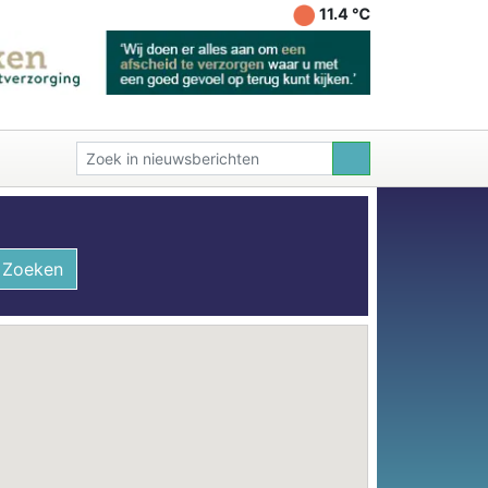
11.4 ℃
Zoeken