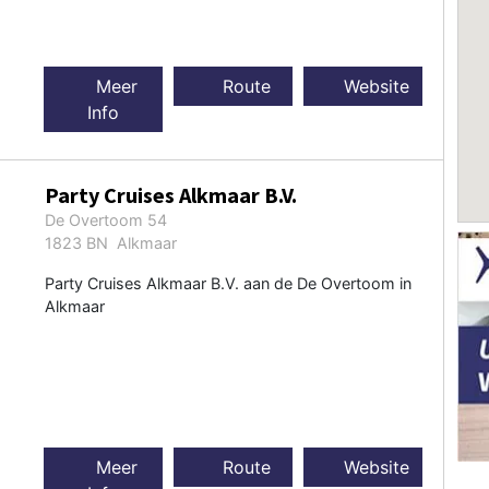
Meer
Route
Website
Info
Party Cruises Alkmaar B.V.
De Overtoom 54
1823 BN Alkmaar
Party Cruises Alkmaar B.V. aan de De Overtoom in
Alkmaar
Meer
Route
Website