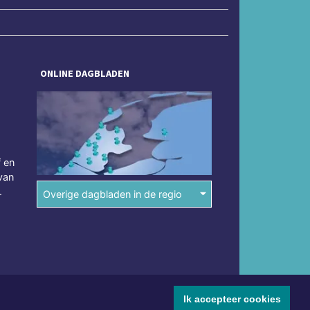
ONLINE DAGBLADEN
f en
van
.
Overige dagbladen in de regio
Ik accepteer cookies
mene voorwaarden
Disclaimer
Privacy Statement