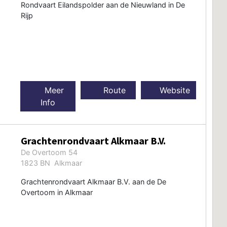
Rondvaart Eilandspolder aan de Nieuwland in De
Rijp
Meer
Route
Website
Info
Grachtenrondvaart Alkmaar B.V.
De Overtoom 54
1823 BN Alkmaar
Grachtenrondvaart Alkmaar B.V. aan de De
Overtoom in Alkmaar