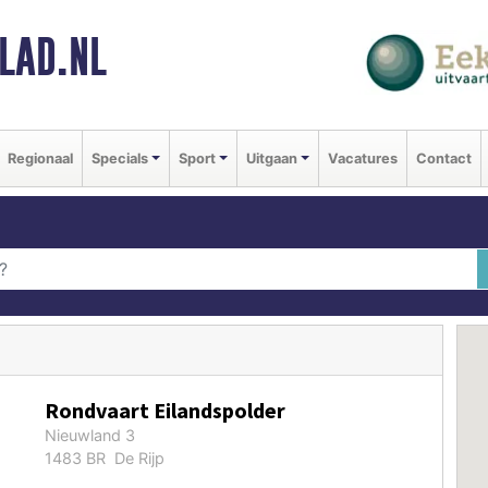
LAD.NL
Regionaal
Specials
Sport
Uitgaan
Vacatures
Contact
Rondvaart Eilandspolder
Nieuwland 3
1483 BR De Rijp