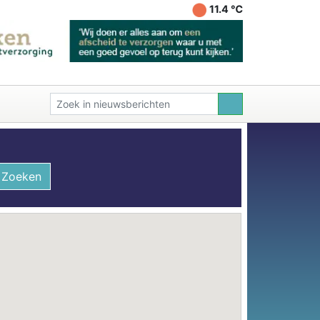
11.4 ℃
Zoeken