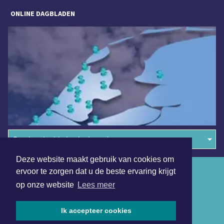
ONLINE DAGBLADEN
Overige dagbladen in de regio
Deze website maakt gebruik van cookies om
Algemene voorwaarden
ervoor te zorgen dat u de beste ervaring krijgt
op onze website
Lees meer
Disclaimer
Privacy Statement
Ik accepteer cookies