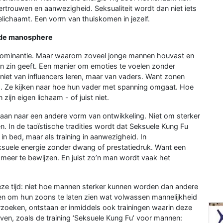
fvertrouwen en aanwezigheid. Seksualiteit wordt dan niet iets
elichaamt. Een vorm van thuiskomen in jezelf.
r de manosphere
dominantie. Maar waarom zoveel jonge mannen houvast en
ven zin geeft. Een manier om emoties te voelen zonder
 niet van influencers leren, maar van vaders. Want zonen
uis. Ze kijken naar hoe hun vader met spanning omgaat. Hoe
ijn eigen lichaam - of juist niet.
an naar een andere vorm van ontwikkeling. Niet om sterker
en. In de taoïstische tradities wordt dat Seksuele Kung Fu
in bed, maar als training in aanwezigheid. In
ksuele energie zonder dwang of prestatiedruk. Want een
s meer te bewijzen. En juist zo’n man wordt vaak het
deze tijd: niet hoe mannen sterker kunnen worden dan andere
 om hun zoons te laten zien wat volwassen mannelijkheid
rzoeken, ontstaan er inmiddels ook trainingen waarin deze
en, zoals de training ‘Seksuele Kung Fu’ voor mannen: