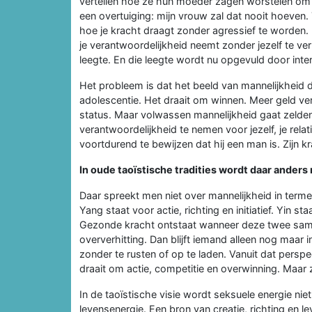
vertellen hoe ze hun moeder zagen worstelen om 
een overtuiging: mijn vrouw zal dat nooit hoeven. T
hoe je kracht draagt zonder agressief te worden
je verantwoordelijkheid neemt zonder jezelf te ve
leegte. En die leegte wordt nu opgevuld door inte
Het probleem is dat het beeld van mannelijkheid d
adolescentie. Het draait om winnen. Meer geld 
status. Maar volwassen mannelijkheid gaat zelde
verantwoordelijkheid te nemen voor jezelf, je relat
voortdurend te bewijzen dat hij een man is. Zijn krac
In oude taoïstische tradities wordt daar anders
Daar spreekt men niet over mannelijkheid in term
Yang staat voor actie, richting en initiatief. Yin s
Gezonde kracht ontstaat wanneer deze twee same
oververhitting. Dan blijft iemand alleen nog maar
zonder te rusten of op te laden. Vanuit dat persp
draait om actie, competitie en overwinning. Maar z
In de taoïstische visie wordt seksuele energie niet
levensenergie. Een bron van creatie, richting en l