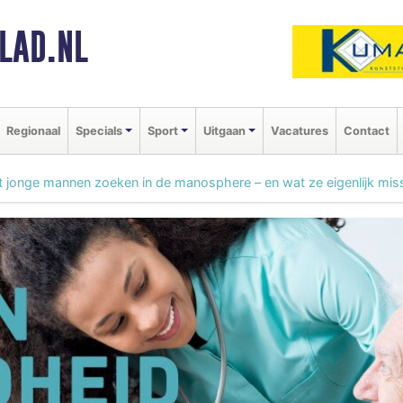
LAD.NL
Regionaal
Specials
Sport
Uitgaan
Vacatures
Contact
 jonge mannen zoeken in de manosphere – en wat ze eigenlijk mis