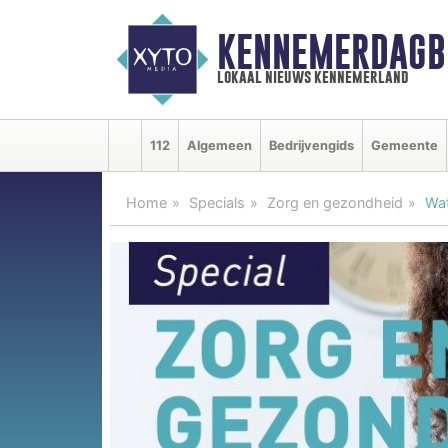
KENNEMERDAGB
lokaal nieuws kennemerland
112
Algemeen
Bedrijvengids
Gemeente
Home
Specials
Zorg en gezondheid
Wat