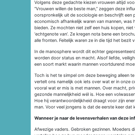
Volgens deze gedachte kiezen vrouwen altijd voo
“Vrouwen willen de beste man,” zeggen deze influe
oorspronkelijk uit de sociologie en beschrijft ee
economisch afhankelijk waren van mannen, was het
bieden. Ze mochten niet zelf een huis kopen, nie
‘echtgenote van’. Ze kregen nota bene een broc
alle fronten. Feitelijk waren ze in die tijd het bez
In de manosphere wordt dit echter gepresenteerd
worden door status en macht. Alsof liefde, veilig
een soort markt waarin mannen voortdurend moet
Toch is het te simpel om deze beweging alleen te 
vertelt ons namelijk ook iets over wat er in onze
vooral wat er mis is met mannen. Over macht, pri
gezonde mannelijkheid wél is. Hoe een volwassen
Hoe hij verantwoordelijkheid draagt voor zijn ene
man. Voor veel jongens is dat de eerste keer dat
Wanneer je naar de levensverhalen van deze infl
Afwezige vaders. Gebroken gezinnen. Moeders di