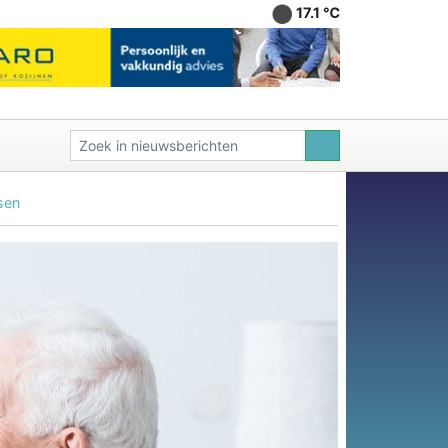
17.1 ℃
sen