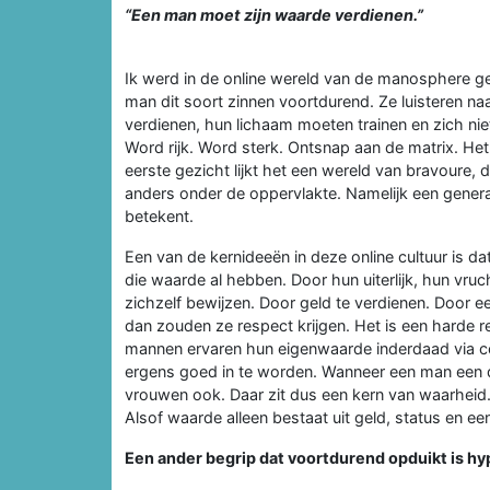
“Een man moet zijn waarde verdienen.”
Ik werd in de online wereld van de manosphere ge
man dit soort zinnen voortdurend. Ze luisteren na
verdienen, hun lichaam moeten trainen en zich n
Word rijk. Word sterk. Ontsnap aan de matrix. Het
eerste gezicht lijkt het een wereld van bravoure, d
anders onder de oppervlakte. Namelijk een genera
betekent.
Een van de kernideeën in deze online cultuur is
die waarde al hebben. Door hun uiterlijk, hun vr
zichzelf bewijzen. Door geld te verdienen. Door e
dan zouden ze respect krijgen. Het is een harde r
mannen ervaren hun eigenwaarde inderdaad via co
ergens goed in te worden. Wanneer een man een doel 
vrouwen ook. Daar zit dus een kern van waarheid.
Alsof waarde alleen bestaat uit geld, status en ee
Een ander begrip dat voortdurend opduikt is h