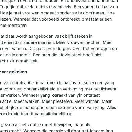
het gezin overeind te houden. En onbewust ontstaat er dan
egelijk ontbreekt er iets essentieels. Een vader die laat zien
. Hoe je met vrouwen omgaat zonder ze te domineren. Hoe
rliezen. Wanneer dat voorbeeld ontbreekt, ontstaat er een
rnet mentoren.
at daar wordt aangeboden vaak blijft steken in
verdienen dan andere mannen. Meer vrouwen hebben. Meer
n over winnen. Dat gaat over dragen. Over het vermogen om
ies en je energie. Een man die stevig staat hoeft niet
ht zit in stabiliteit.
 naar gekeken
en van dominantie, maar over de balans tussen yin en yang.
taat voor rust, ontvankelijkheid en verbinding met het lichaam.
nwerken. Wanneer yang losraakt van yin ontstaat
 in actie. Meer werken. Meer presteren. Meer winnen. Maar
ectief lijkt de manosphere een extreme vorm van yang. Alles
onder yin brandt yang uiteindelijk op.
 gezien als iets dat je moet bewijzen, maar als
evenskracht. Wanneer die energie vrij door het lichaam kan