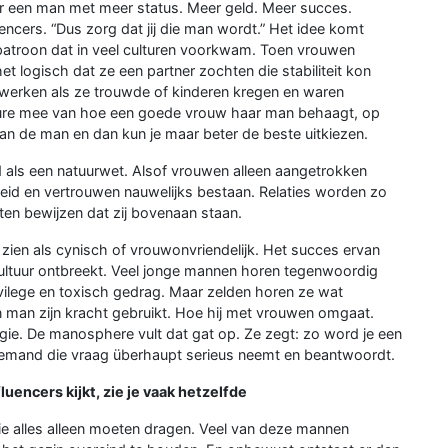
r een man met meer status. Meer geld. Meer succes.
ncers. “Dus zorg dat jij die man wordt.” Het idee komt
n patroon dat in veel culturen voorkwam. Toen vrouwen
 logisch dat ze een partner zochten die stabiliteit kon
t werken als ze trouwde of kinderen kregen en waren
hure mee van hoe een goede vrouw haar man behaagt, op
it van de man en dan kun je maar beter de beste uitkiezen.
 als een natuurwet. Alsof vrouwen alleen aangetrokken
heid en vertrouwen nauwelijks bestaan. Relaties worden zo
en bewijzen dat zij bovenaan staan.
zien als cynisch of vrouwonvriendelijk. Het succes ervan
 cultuur ontbreekt. Veel jonge mannen horen tegenwoordig
vilege en toxisch gedrag. Maar zelden horen ze wat
 man zijn kracht gebruikt. Hoe hij met vrouwen omgaat.
rgie. De manosphere vult dat gat op. Ze zegt: zo word je een
 iemand die vraag überhaupt serieus neemt en beantwoordt.
uencers kijkt, zie je vaak hetzelfde
e alles alleen moeten dragen. Veel van deze mannen