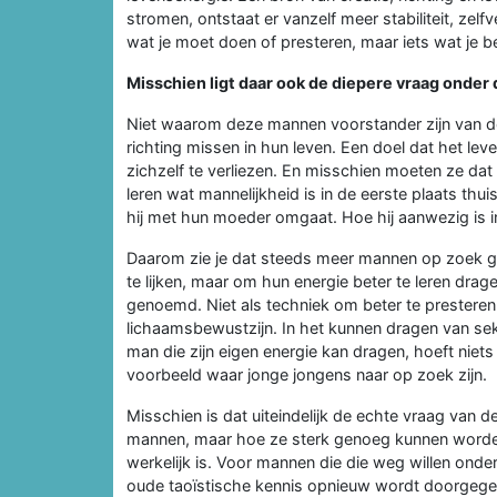
stromen, ontstaat er vanzelf meer stabiliteit, zel
wat je moet doen of presteren, maar iets wat je b
Misschien ligt daar ook de diepere vraag onde
Niet waarom deze mannen voorstander zijn van 
richting missen in hun leven. Een doel dat het le
zichzelf te verliezen. En misschien moeten ze dat
leren wat mannelijkheid is in de eerste plaats th
hij met hun moeder omgaat. Hoe hij aanwezig is in z
Daarom zie je dat steeds meer mannen op zoek ga
te lijken, maar om hun energie beter te leren drag
genoemd. Niet als techniek om beter te presteren 
lichaamsbewustzijn. In het kunnen dragen van se
man die zijn eigen energie kan dragen, hoeft niet
voorbeeld waar jonge jongens naar op zoek zijn.
Misschien is dat uiteindelijk de echte vraag van 
mannen, maar hoe ze sterk genoeg kunnen worden
werkelijk is. Voor mannen die die weg willen onde
oude taoïstische kennis opnieuw wordt doorgegev