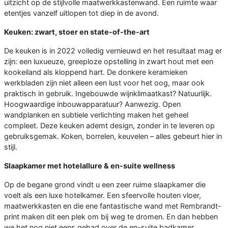
uitzicht op de stijlvolle maatwerkkastenwand. Een ruimte waar
etentjes vanzelf uitlopen tot diep in de avond.
Keuken: zwart, stoer en state-of-the-art
De keuken is in 2022 volledig vernieuwd en het resultaat mag er
zijn: een luxueuze, greeploze opstelling in zwart hout met een
kookeiland als kloppend hart. De donkere keramieken
werkbladen zijn niet alleen een lust voor het oog, maar ook
praktisch in gebruik. Ingebouwde wijnklimaatkast? Natuurlijk.
Hoogwaardige inbouwapparatuur? Aanwezig. Open
wandplanken en subtiele verlichting maken het geheel
compleet. Deze keuken ademt design, zonder in te leveren op
gebruiksgemak. Koken, borrelen, keuvelen – alles gebeurt hier in
stijl.
Slaapkamer met hotelallure & en-suite wellness
Op de begane grond vindt u een zeer ruime slaapkamer die
voelt als een luxe hotelkamer. Een sfeervolle houten vloer,
maatwerkkasten en die ene fantastische wand met Rembrandt-
print maken dit een plek om bij weg te dromen. En dan hebben
we het nog niet eens gehad over de en-suite badkamer...