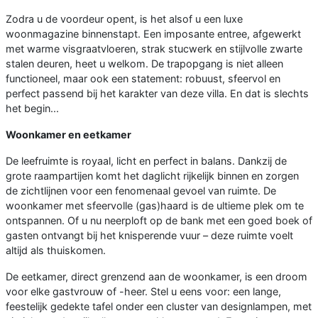
Zodra u de voordeur opent, is het alsof u een luxe
woonmagazine binnenstapt. Een imposante entree, afgewerkt
met warme visgraatvloeren, strak stucwerk en stijlvolle zwarte
stalen deuren, heet u welkom. De trapopgang is niet alleen
functioneel, maar ook een statement: robuust, sfeervol en
perfect passend bij het karakter van deze villa. En dat is slechts
het begin...
Woonkamer en eetkamer
De leefruimte is royaal, licht en perfect in balans. Dankzij de
grote raampartijen komt het daglicht rijkelijk binnen en zorgen
de zichtlijnen voor een fenomenaal gevoel van ruimte. De
woonkamer met sfeervolle (gas)haard is de ultieme plek om te
ontspannen. Of u nu neerploft op de bank met een goed boek of
gasten ontvangt bij het knisperende vuur – deze ruimte voelt
altijd als thuiskomen.
De eetkamer, direct grenzend aan de woonkamer, is een droom
voor elke gastvrouw of -heer. Stel u eens voor: een lange,
feestelijk gedekte tafel onder een cluster van designlampen, met