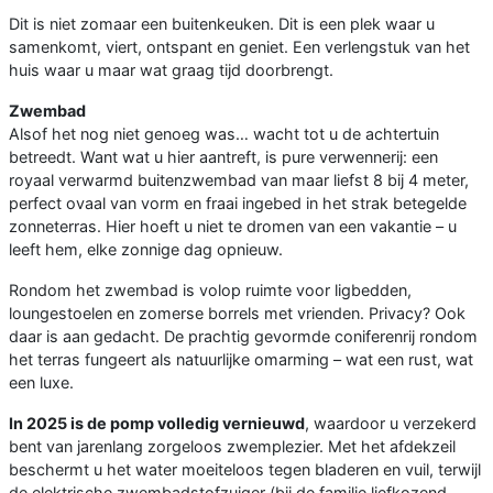
Dit is niet zomaar een buitenkeuken. Dit is een plek waar u
samenkomt, viert, ontspant en geniet. Een verlengstuk van het
huis waar u maar wat graag tijd doorbrengt.
Zwembad
Alsof het nog niet genoeg was… wacht tot u de achtertuin
betreedt. Want wat u hier aantreft, is pure verwennerij: een
royaal verwarmd buitenzwembad van maar liefst 8 bij 4 meter,
perfect ovaal van vorm en fraai ingebed in het strak betegelde
zonneterras. Hier hoeft u niet te dromen van een vakantie – u
leeft hem, elke zonnige dag opnieuw.
Rondom het zwembad is volop ruimte voor ligbedden,
loungestoelen en zomerse borrels met vrienden. Privacy? Ook
daar is aan gedacht. De prachtig gevormde coniferenrij rondom
het terras fungeert als natuurlijke omarming – wat een rust, wat
een luxe.
In 2025 is de pomp volledig vernieuwd
, waardoor u verzekerd
bent van jarenlang zorgeloos zwemplezier. Met het afdekzeil
beschermt u het water moeiteloos tegen bladeren en vuil, terwijl
de elektrische zwembadstofzuiger (bij de familie liefkozend