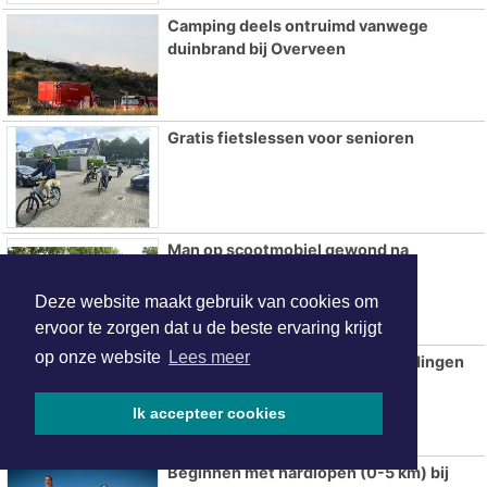
Camping deels ontruimd vanwege
duinbrand bij Overveen
Gratis fietslessen voor senioren
Man op scootmobiel gewond na
aanrijding met auto in Akersloot
Deze website maakt gebruik van cookies om
ervoor te zorgen dat u de beste ervaring krijgt
op onze website
Lees meer
Meerdere gewonden en aanhoudingen
na verkeersruzie in Beverwijk
Ik accepteer cookies
Beginnen met hardlopen (0-5 km) bij