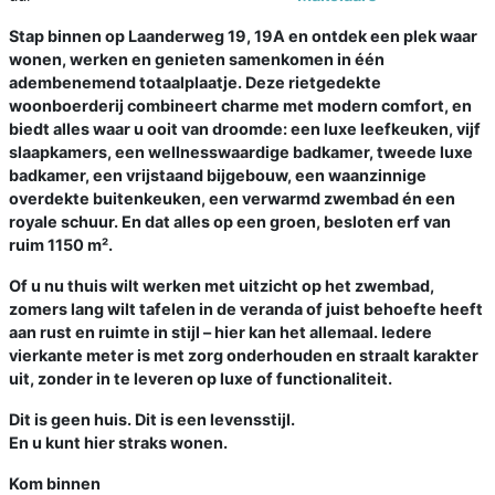
Stap binnen op Laanderweg 19, 19A en ontdek een plek waar
wonen, werken en genieten samenkomen in één
adembenemend totaalplaatje. Deze rietgedekte
woonboerderij combineert charme met modern comfort, en
biedt alles waar u ooit van droomde: een luxe leefkeuken, vijf
slaapkamers, een wellnesswaardige badkamer, tweede luxe
badkamer, een vrijstaand bijgebouw, een waanzinnige
overdekte buitenkeuken, een verwarmd zwembad én een
royale schuur. En dat alles op een groen, besloten erf van
ruim 1150 m².
Of u nu thuis wilt werken met uitzicht op het zwembad,
zomers lang wilt tafelen in de veranda of juist behoefte heeft
aan rust en ruimte in stijl – hier kan het allemaal. Iedere
vierkante meter is met zorg onderhouden en straalt karakter
uit, zonder in te leveren op luxe of functionaliteit.
Dit is geen huis. Dit is een levensstijl.
En u kunt hier straks wonen.
Kom binnen