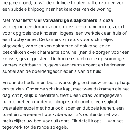
begane grond, terwijl de originele houten balken zorgen voor
een subtiele knipoog naar het karakter van de woning.
Met maar liefst
vier volwaardige slaapkamers
is deze
verdieping een droom voor elk gezin — of u nu ruimte zoekt
voor opgroeiende kinderen, logees, een werkplek aan huis of
een hobbykamer. De kamers zijn stuk voor stuk netjes
afgewerkt, voorzien van dakramen of dakkapellen en
beschikken over charmante schuine lijnen die zorgen voor een
knusse, gezellige sfeer. De houten spanten die op sommige
kamers zichtbaar zijn, geven een warm accent en herinneren
subtiel aan de boerderijgeschiedenis van dit huis.
En dan de badkamer. Die is werkelijk gloednieuw en een plaatje
om te zien. Onder de schuine kap, met twee dakramen die het
daglicht rijkelijk binnenlaten, treft u een strak vormgegeven
ruimte met een moderne inloop-stortdouche, een stijlvol
wastafelmeubel met houtlook laden en dubbele kranen, een
toilet én die serene hotel-vibe waar u ’s ochtends net wat
makkelijker uw bed voor uitkomt. Elk detail klopt — van het
tegelwerk tot de ronde spiegels.