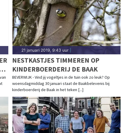
zee.
21 januari 2019, 9:43 uur
|
ER
NESTKASTJES TIMMEREN OP
KINDERBOERDERIJ DE BAAK
van
BEVERWIJK - Vind jij vogeltjes in de tuin ook zo leuk? Op
at
woensdagmiddag 30 januari staat de Baakbelevenis bij
kinderboerderij de Baak in het teken [...]