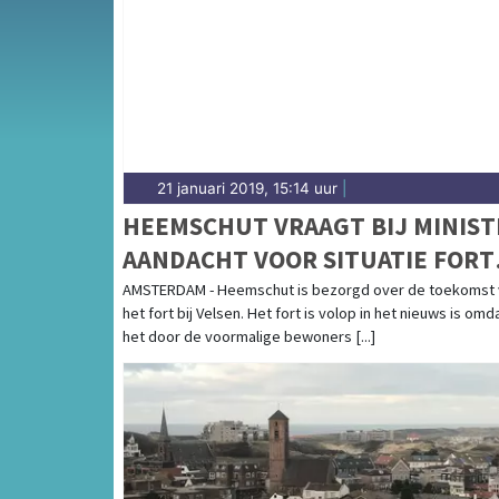
Castricum en de kustdorpen langs de Noord
21 januari 2019, 15:14 uur
|
HEEMSCHUT VRAAGT BIJ MINIST
AANDACHT VOOR SITUATIE FORT
BIJ VELSEN
AMSTERDAM - Heemschut is bezorgd over de toekomst 
het fort bij Velsen. Het fort is volop in het nieuws is omd
het door de voormalige bewoners [...]