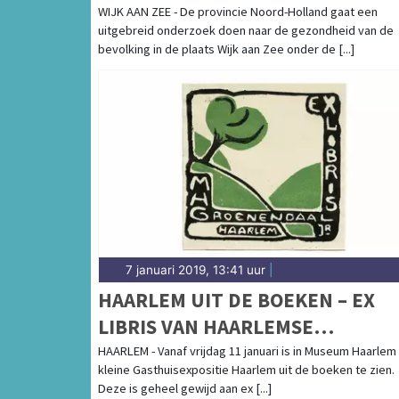
OMWONENDEN TATA STEEL
WIJK AAN ZEE - De provincie Noord-Holland gaat een
uitgebreid onderzoek doen naar de gezondheid van de
bevolking in de plaats Wijk aan Zee onder de [...]
7 januari 2019, 13:41 uur
|
HAARLEM UIT DE BOEKEN – EX
LIBRIS VAN HAARLEMSE
VERZAMELAARS
HAARLEM - Vanaf vrijdag 11 januari is in Museum Haarlem
kleine Gasthuisexpositie Haarlem uit de boeken te zien.
Deze is geheel gewijd aan ex [...]