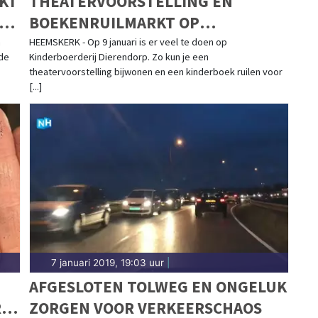
AKT
THEATERVOORSTELLING EN
TS'
BOEKENRUILMARKT OP
KINDERBOERDERIJ DIERENDORP
n
HEEMSKERK - Op 9 januari is er veel te doen op
 de
Kinderboerderij Dierendorp. Zo kun je een
theatervoorstelling bijwonen en een kinderboek ruilen voor
[...]
7 januari 2019, 19:03 uur
|
AFGESLOTEN TOLWEG EN ONGELUK
R
ZORGEN VOOR VERKEERSCHAOS