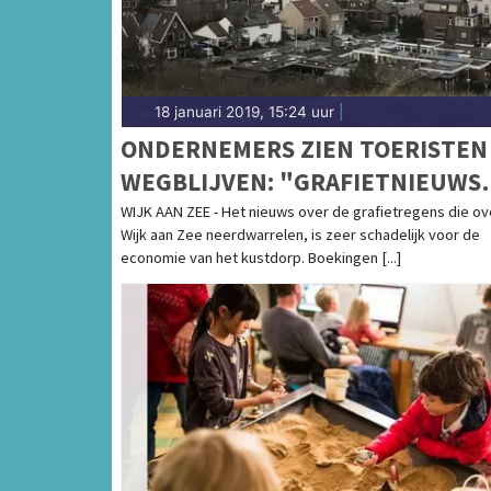
18 januari 2019, 15:24 uur
|
ONDERNEMERS ZIEN TOERISTEN
WEGBLIJVEN: "GRAFIETNIEUWS
MAAKT WIJK AAN ZEE STUK"
WIJK AAN ZEE - Het nieuws over de grafietregens die ov
Wijk aan Zee neerdwarrelen, is zeer schadelijk voor de
economie van het kustdorp. Boekingen [...]