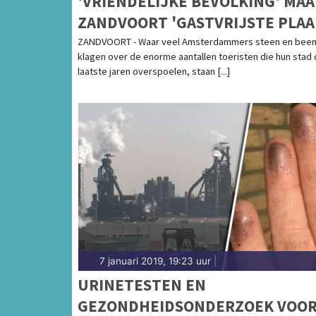
'VRIENDELIJKE BEVOLKING' MA
ZANDVOORT 'GASTVRIJSTE PLAA
VAN NOORD-HOLLAND
ZANDVOORT - Waar veel Amsterdammers steen en bee
klagen over de enorme aantallen toeristen die hun stad
laatste jaren overspoelen, staan [...]
7 januari 2019, 19:23 uur
|
URINETESTEN EN
GEZONDHEIDSONDERZOEK VOO