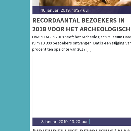
10 januari 2019, 16:27 uur
|
RECORDAANTAL BEZOEKERS IN
2018 VOOR HET ARCHEOLOGISCH
MUSEUM HAARLEM
HAARLEM - In 2018 heeft het Archeologisch Museum Haa
ruim 19.800 bezoekers ontvangen. Dat is een stijging van
procent ten opzichte van 2017 [...]
8 januari 2019, 13:20 uur
|