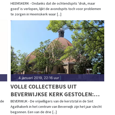
HEEMSKERK - Ondanks dat de ochtendspits 'druk, maar
goed' is verlopen, lijkt de avondspits toch voor problemen
te zorgen in Heemskerk waar [...]
4 januari 2019, 22:16 uur
|
VOLLE COLLECTEBUS UIT
BEVERWIJKSE KERK GESTOLEN:
"BRENG 'M TERUG, WANT JE
 de
BEVERWIJK - De vrijwilligers van de kerststal in de Sint
Agathakerk in het centrum van Beverwijk zijn het jaar slecht
KRIJGT ER SPIJT VAN"
begonnen. Een van de drie [...]