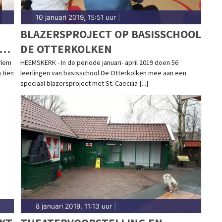
10 januari 2019, 15:51 uur
|
BLAZERSPROJECT OP BASISSCHOOL
DE OTTERKOLKEN
rlem
HEEMSKERK - In de periode januari- april 2019 doen 56
 tien
leerlingen van basisschool De Otterkolken mee aan een
speciaal blazersproject met St. Caecilia [...]
8 januari 2019, 11:13 uur
|