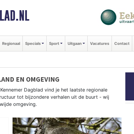
LAD.NL
Regionaal
Specials
Sport
Uitgaan
Vacatures
Contact
LAND EN OMGEVING
Kennemer Dagblad vind je het laatste regionale
uctuur tot bijzondere verhalen uit de buurt - wij
 wijde omgeving.
erland-regio, van Beverwijk en Heemskerk tot