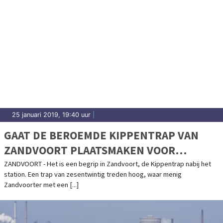
25 januari 2019, 19:40 uur
|
GAAT DE BEROEMDE KIPPENTRAP VAN
ZANDVOORT PLAATSMAKEN VOOR
WONINGBOUW?
ZANDVOORT - Het is een begrip in Zandvoort, de Kippentrap nabij het
station. Een trap van zesentwintig treden hoog, waar menig
Zandvoorter met een [...]