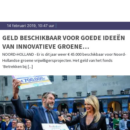
14 februari 2019, 10:47 uur
|
GELD BESCHIKBAAR VOOR GOEDE IDEEËN
VAN INNOVATIEVE GROENE
VRIJWILLIGERS
NOORD-HOLLAND - Er is dit jaar weer € 45.000 beschikbaar voor Noord-
Hollandse groene vrijwilligersprojecten. Het geld van het fonds
‘Betrekken bij [...]