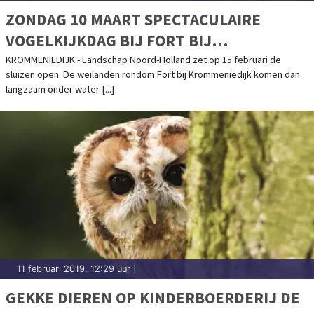
ZONDAG 10 MAART SPECTACULAIRE
VOGELKIJKDAG BIJ FORT BIJ
KROMMENIEDIJK
KROMMENIEDIJK - Landschap Noord-Holland zet op 15 februari de
sluizen open. De weilanden rondom Fort bij Krommeniedijk komen dan
langzaam onder water [...]
11 februari 2019, 12:29 uur
|
GEKKE DIEREN OP KINDERBOERDERIJ DE