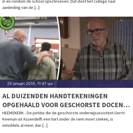
in en rondom de school opschroeven. Dat doet het college naar
aanleiding van de [...]
26 januari 2019, 11:47 uur
|
AL DUIZENDEN HANDTEKENINGEN
OPGEHAALD VOOR GESCHORSTE DOCENT
GERRIT
HEEMSKERK - De petitie die de geschorste onderwijsassistent Gerrit
Keeman uit Assendelft een hart onder de riem moet steken, is
inmiddels al meer dan [...]