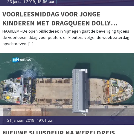
23 januari 2019, 15:56 uur
|
VOORLEESMIDDAG VOOR JONGE
KINDEREN MET DRAGQUEEN DOLLY
BELLEFLEUR EXTRA BEVEILIGD
HAARLEM - De open bibliotheek in Nijmegen gaat de beveiliging tijdens
de voorleesmiddag voor peuters en kleuters volgende week zaterdag
opschroeven. [...]
21 januari 2019, 19:01 uur
|
NIEUWE SLUISDEUR NA WERELDREIS