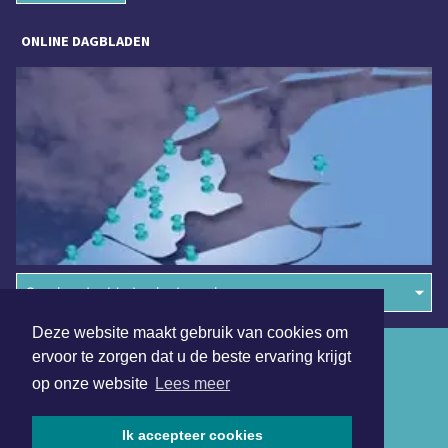
ONLINE DAGBLADEN
Overige dagbladen in de regio
Deze website maakt gebruik van cookies om
Algemene voorwaarden
ervoor te zorgen dat u de beste ervaring krijgt
op onze website
Lees meer
Disclaimer
Privacy Statement
Ik accepteer cookies