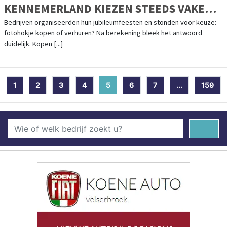
KENNEMERLAND KIEZEN STEEDS VAKER
HUREN BOVEN KOPEN
Bedrijven organiseerden hun jubileumfeesten en stonden voor keuze:
fotohokje kopen of verhuren? Na berekening bleek het antwoord
duidelijk. Kopen [...]
1
2
3
4
5
(current)
6
7
...
159