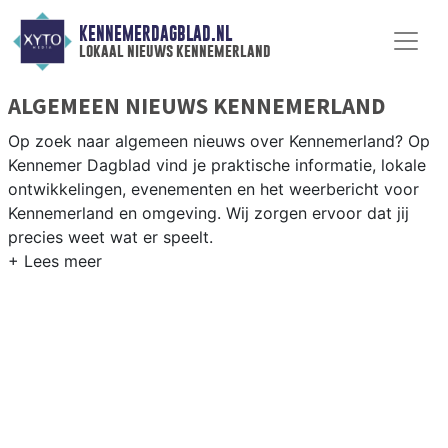
KENNEMERDAGBLAD.NL
lokaal nieuws kennemerland
ALGEMEEN NIEUWS KENNEMERLAND
Op zoek naar algemeen nieuws over Kennemerland? Op
Kennemer Dagblad vind je praktische informatie, lokale
ontwikkelingen, evenementen en het weerbericht voor
Kennemerland en omgeving. Wij zorgen ervoor dat jij
precies weet wat er speelt.
PRAKTISCHE INFORMATIE
KENNEMERLAND
Van werkzaamheden op de A9 en de duinwegen tot
evenementen langs de Kennemerduinen en het
weersbericht voor de Noord-Hollandse kuststreek.