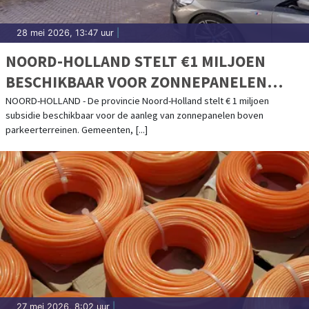
28 mei 2026, 13:47 uur
|
NOORD-HOLLAND STELT €1 MILJOEN
BESCHIKBAAR VOOR ZONNEPANELEN
BOVEN PARKEERTERREINEN
NOORD-HOLLAND - De provincie Noord-Holland stelt € 1 miljoen
subsidie beschikbaar voor de aanleg van zonnepanelen boven
parkeerterreinen. Gemeenten, [...]
27 mei 2026, 8:02 uur
|