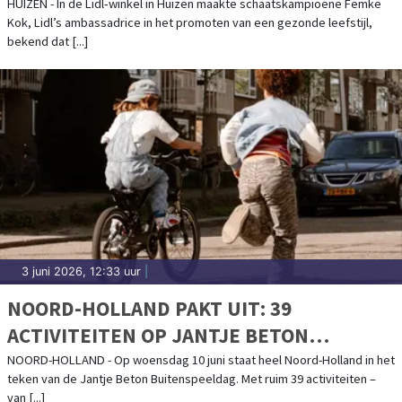
NEDERLAND: 760.000 KG VERSE GROENTE
HUIZEN - In de Lidl‑winkel in Huizen maakte schaatskampioene Femke
Kok, Lidl’s ambassadrice in het promoten van een gezonde leefstijl,
EN FRUIT
bekend dat [...]
3 juni 2026, 12:33 uur
|
NOORD-HOLLAND PAKT UIT: 39
ACTIVITEITEN OP JANTJE BETON
BUITENSPEELDAG
NOORD-HOLLAND - Op woensdag 10 juni staat heel Noord-Holland in het
teken van de Jantje Beton Buitenspeeldag. Met ruim 39 activiteiten –
van [...]