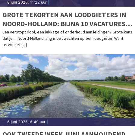
8 juni 2026, 11:22 uur
|
GROTE TEKORTEN AAN LOODGIETERS IN
NOORD-HOLLAND: BIJNA 10 VACATURES
PER WERKZOEKENDE
Een verstopt riool, een lekkage of onderhoud aan leidingen? Grote kans
dat je in Noord-Holland lang moet wachten op een loodgieter. Want
terwijl het [...]
6 juni 2026, 6:49 uur
|
OOK TWEEDE WEEK JUNI AANHOUDEND