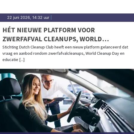
22 juni 2026, 14:32 uur
|
HÉT NIEUWE PLATFORM VOOR
ZWERFAFVAL CLEANUPS, WORLD
CLEANUP DAY EN EDUCATIE: DUTCH
Stichting Dutch Cleanup Club heeft een nieuw platform gelanceerd dat
vraag en aanbod rondom zwerfafvalcleanups, World Cleanup Day en
CLEANUP CLUB
educatie [...]