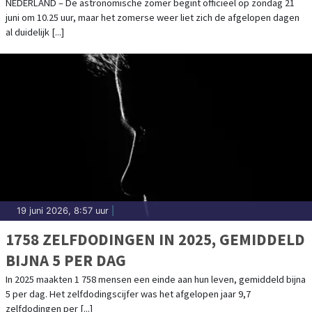
NEDERLAND – De astronomische zomer begint officieel op zondag 21
juni om 10.25 uur, maar het zomerse weer liet zich de afgelopen dagen
al duidelijk [...]
19 juni 2026, 8:57 uur
|
1758 ZELFDODINGEN IN 2025, GEMIDDELD
BIJNA 5 PER DAG
In 2025 maakten 1 758 mensen een einde aan hun leven, gemiddeld bijna
5 per dag. Het zelfdodingscijfer was het afgelopen jaar 9,7
zelfdodingen per [...]