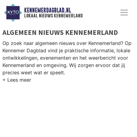
KENNEMERDAGBLAD.NL
lokaal nieuws kennemerland
ALGEMEEN NIEUWS KENNEMERLAND
Op zoek naar algemeen nieuws over Kennemerland? Op
Kennemer Dagblad vind je praktische informatie, lokale
ontwikkelingen, evenementen en het weerbericht voor
Kennemerland en omgeving. Wij zorgen ervoor dat jij
precies weet wat er speelt.
PRAKTISCHE INFORMATIE
KENNEMERLAND
Van werkzaamheden op de A9 en de duinwegen tot
evenementen langs de Kennemerduinen en het
weersbericht voor de Noord-Hollandse kuststreek.