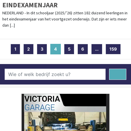
EINDEXAMENJAAR
NEDERLAND - In dit schooljaar (2025/’26) zitten 182 duizend leerlingen in
het eindexamenjaar van het voortgezet onderwijs. Dat zijn er iets meer
dan [...]
1
2
3
4
(current)
5
6
...
159