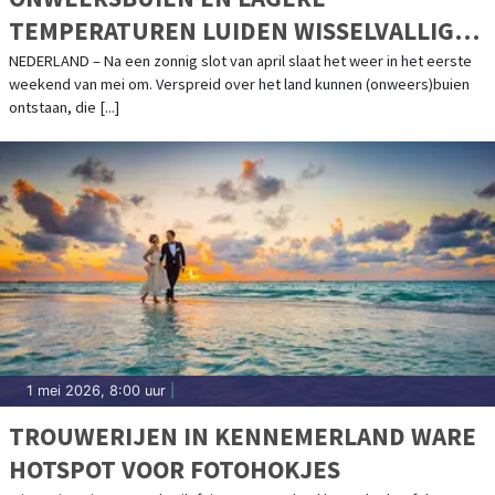
TEMPERATUREN LUIDEN WISSELVALLIG
BEGIN VAN MEI IN
NEDERLAND – Na een zonnig slot van april slaat het weer in het eerste
weekend van mei om. Verspreid over het land kunnen (onweers)buien
ontstaan, die [...]
1 mei 2026, 8:00 uur
|
TROUWERIJEN IN KENNEMERLAND WARE
HOTSPOT VOOR FOTOHOKJES