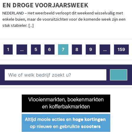
EN DROGE VOORJAARSWEEK
NEDERLAND – Het weerbeeld verloopt dit weekend wisselvallig met
enkele buien, maar de vooruitzichten voor de komende week zijn een
stuk stabieler. [...]
1
...
5
6
7
(current)
8
9
...
159