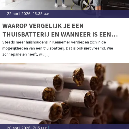
22 april 2026, 15:38 uur
|
WAAROP VERGELIJK JE EEN
THUISBATTERIJ EN WANNEER IS EEN
SESSY-OPLOSSING INTERESSANT?
Steeds meer huishoudens in Kennemer verdiepen zich in de
mogelijkheden van een thuisbatterij. Dat is ook niet vreemd. Wie
zonnepanelen heeft, wil [...]
20 april 2026, 7:15 uur
|