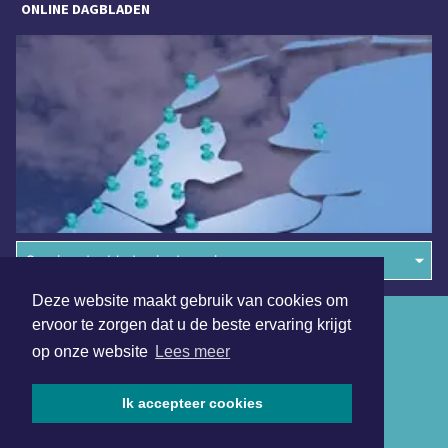
ONLINE DAGBLADEN
Overige dagbladen in de regio
Deze website maakt gebruik van cookies om
Algemene voorwaarden
ervoor te zorgen dat u de beste ervaring krijgt
op onze website
Lees meer
Disclaimer
Privacy Statement
Ik accepteer cookies
Copyright (c) 2026 | Kennemerdagblad.nl - Alle rechten