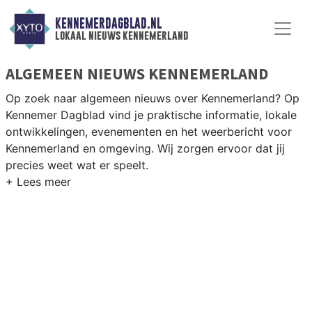
KENNEMERDAGBLAD.NL
lokaal nieuws kennemerland
ALGEMEEN NIEUWS KENNEMERLAND
Op zoek naar algemeen nieuws over Kennemerland? Op
Kennemer Dagblad vind je praktische informatie, lokale
ontwikkelingen, evenementen en het weerbericht voor
Kennemerland en omgeving. Wij zorgen ervoor dat jij
precies weet wat er speelt.
PRAKTISCHE INFORMATIE
KENNEMERLAND
Van werkzaamheden op de A9 en de duinwegen tot
evenementen langs de Kennemerduinen en het
weersbericht voor de Noord-Hollandse kuststreek.