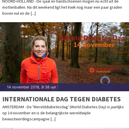
NOORD-HOLLAND - De sjaal en handschoenen mogen nu echt uit de
mottenballen. Na dit weekend ligt het kwik nog maar een paar graden
boven nul en de [...]
14 november 2018, 8:38 uur
|
INTERNATIONALE DAG TEGEN DIABETES
AMSTERDAM - De 'Werelddiabetesdag' (World Diabetes Day) is jaarlijks
op 14 november en is de belangrijkste wereldwijde
bewustwordingscampagne [...]