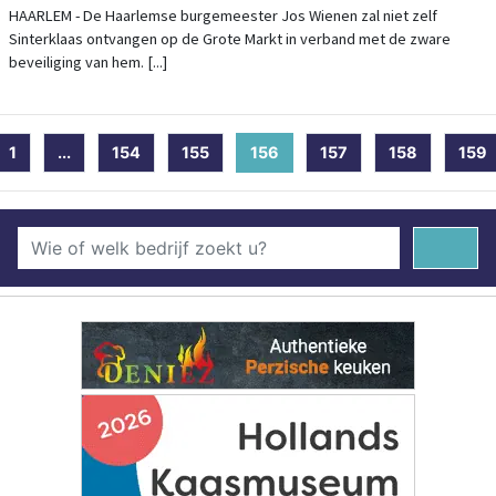
BEWAKING
HAARLEM - De Haarlemse burgemeester Jos Wienen zal niet zelf
Sinterklaas ontvangen op de Grote Markt in verband met de zware
beveiliging van hem. [...]
1
...
154
155
156
(current)
157
158
159