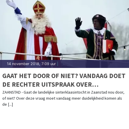
14 november 2018, 7:09 uur
|
GAAT HET DOOR OF NIET? VANDAAG DOET
DE RECHTER UITSPRAAK OVER
LANDELIJKE INTOCHT
ZAANSTAD - Gaat de landelijke sinterklaasintocht in Zaanstad nou door,
of niet? Over deze vraag moet vandaag meer duidelijkheid komen als
de [...]