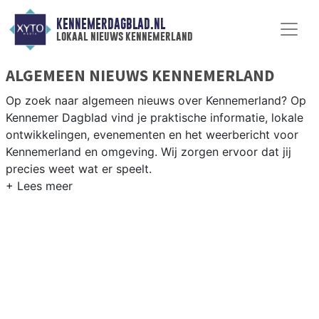
KENNEMERDAGBLAD.NL
lokaal nieuws kennemerland
ALGEMEEN NIEUWS KENNEMERLAND
Op zoek naar algemeen nieuws over Kennemerland? Op
Kennemer Dagblad vind je praktische informatie, lokale
ontwikkelingen, evenementen en het weerbericht voor
Kennemerland en omgeving. Wij zorgen ervoor dat jij
precies weet wat er speelt.
PRAKTISCHE INFORMATIE
KENNEMERLAND
Van werkzaamheden op de A9 en de duinwegen tot
evenementen langs de Kennemerduinen en het
weersbericht voor de Noord-Hollandse kuststreek.