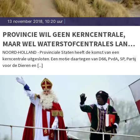
13 november 2018, 10:20 uur
|
PROVINCIE WIL GEEN KERNCENTRALE,
MAAR WEL WATERSTOFCENTRALES LANGS
KUST
NOORD-HOLLAND - Provinciale Staten heeft de komst van een
kerncentrale uitgesloten. Een motie daartegen van D66, PvdA, SP, Partij
voor de Dieren en [...]