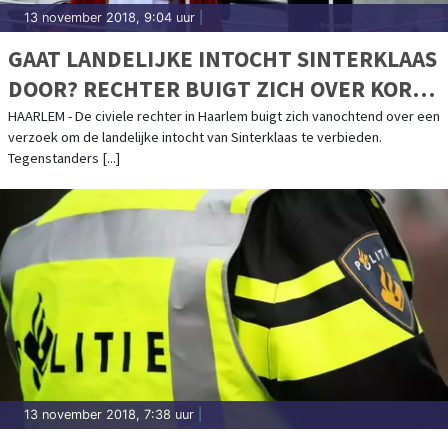
13 november 2018, 9:04 uur
|
GAAT LANDELIJKE INTOCHT SINTERKLAAS
DOOR? RECHTER BUIGT ZICH OVER KORT
GEDING
HAARLEM - De civiele rechter in Haarlem buigt zich vanochtend over een
verzoek om de landelijke intocht van Sinterklaas te verbieden.
Tegenstanders [...]
13 november 2018, 7:38 uur
|