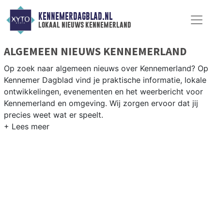
KENNEMERDAGBLAD.NL
lokaal nieuws kennemerland
ALGEMEEN NIEUWS KENNEMERLAND
Op zoek naar algemeen nieuws over Kennemerland? Op
Kennemer Dagblad vind je praktische informatie, lokale
ontwikkelingen, evenementen en het weerbericht voor
Kennemerland en omgeving. Wij zorgen ervoor dat jij
precies weet wat er speelt.
PRAKTISCHE INFORMATIE
KENNEMERLAND
Van werkzaamheden op de A9 en de duinwegen tot
evenementen langs de Kennemerduinen en het
weersbericht voor de Noord-Hollandse kuststreek.