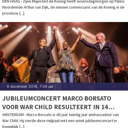
DEN HAAG - Zijne Majesteit de Koning heeft woensdagmorgen op Paleis
Noordeinde Arthur van Dijk, de nieuwe commissaris van de Koning in de
provincie [...]
6 december 2018, 7:04 uur
|
JUBILEUMCONCERT MARCO BORSATO
VOOR WAR CHILD RESULTEERT IN 14
VEILIGE PLEKKEN VOOR
AMSTERDAM - Marco Borsato is dit jaar twintig jaar ambassadeur van
War Child. Hij vierde deze mijlpaal met een uniek jubileumconcert in
OORLOGSKINDEREN
Koninklijk [...]