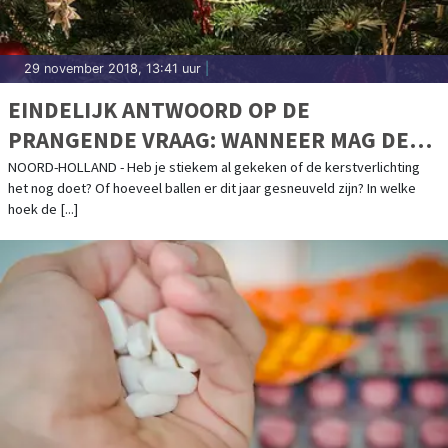
29 november 2018, 13:41 uur
|
EINDELIJK ANTWOORD OP DE
PRANGENDE VRAAG: WANNEER MAG DE
KERSTBOOM?
NOORD-HOLLAND - Heb je stiekem al gekeken of de kerstverlichting
het nog doet? Of hoeveel ballen er dit jaar gesneuveld zijn? In welke
hoek de [...]