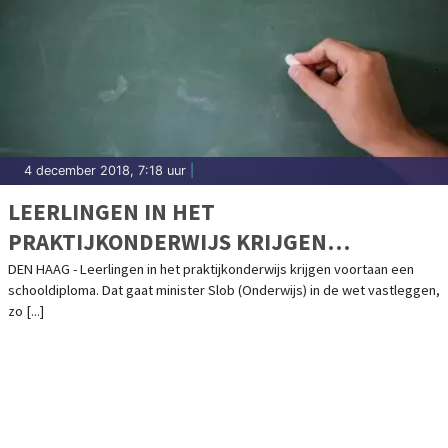
4 december 2018, 7:18 uur
|
LEERLINGEN IN HET
PRAKTIJKONDERWIJS KRIJGEN
SCHOOLDIPLOMA
DEN HAAG - Leerlingen in het praktijkonderwijs krijgen voortaan een
schooldiploma. Dat gaat minister Slob (Onderwijs) in de wet vastleggen,
zo [...]