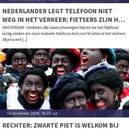
NEDERLANDER LEGT TELEFOON NIET
WEG IN HET VERKEER: FIETSERS ZIJN HET
ERGST
AMSTERDAM - Ondanks alle waarschuwingen blijven we het blijkbaar
lastig vinden om onze mobiele telefoon met rust te laten in het verkeer.
38 procent [...]
14 november 2018, 16:22 uur
|
RECHTER: ZWARTE PIET IS WELKOM BIJ