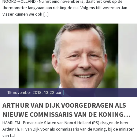
NOORD-HOLLAND - Nu het eind november is, daalt het kwik op de
thermometer langzaamaan richting de nul. Volgens NH-weerman Jan
Visser kunnen we ook [...]
19 november 2018, 13:22 uur
|
ARTHUR VAN DIJK VOORGEDRAGEN ALS
NIEUWE COMMISSARIS VAN DE KONING
VAN NOORD-HOLLAND
HAARLEM - Provinciale Staten van Noord-Holland (PS) dragen de heer
Arthur Th. H. van Dijk voor als commissaris van de Koning, bij de minister
van [...]