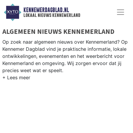
KENNEMERDAGBLAD.NL
lokaal nieuws kennemerland
ALGEMEEN NIEUWS KENNEMERLAND
Op zoek naar algemeen nieuws over Kennemerland? Op
Kennemer Dagblad vind je praktische informatie, lokale
ontwikkelingen, evenementen en het weerbericht voor
Kennemerland en omgeving. Wij zorgen ervoor dat jij
precies weet wat er speelt.
PRAKTISCHE INFORMATIE
KENNEMERLAND
Van werkzaamheden op de A9 en de duinwegen tot
evenementen langs de Kennemerduinen en het
weersbericht voor de Noord-Hollandse kuststreek.