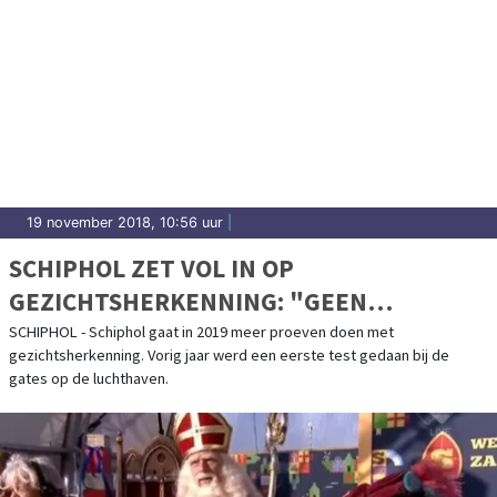
19 november 2018, 10:56 uur
|
SCHIPHOL ZET VOL IN OP
GEZICHTSHERKENNING: "GEEN
PASPOORT MEER NODIG"
SCHIPHOL - Schiphol gaat in 2019 meer proeven doen met
gezichtsherkenning. Vorig jaar werd een eerste test gedaan bij de
gates op de luchthaven.