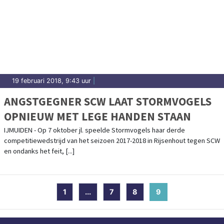
19 februari 2018, 9:43 uur
|
ANGSTGEGNER SCW LAAT STORMVOGELS
OPNIEUW MET LEGE HANDEN STAAN
IJMUIDEN - Op 7 oktober jl. speelde Stormvogels haar derde
competitiewedstrijd van het seizoen 2017-2018 in Rijsenhout tegen SCW
en ondanks het feit, [...]
1
...
7
8
9
(current)