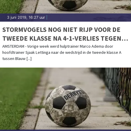
3 juni 2019, 16:27 uur
|
STORMVOGELS NOG NIET RIJP VOOR DE
TWEEDE KLASSE NA 4-1-VERLIES TEGEN
BLAUW WIT/B.
AMSTERDAM - Vorige week werd hulptrainer Marco Adema door
hoofdtrainer Sjaak Lettinga naar de wedstrijd in de tweede klasse A
tussen Blauw [...]