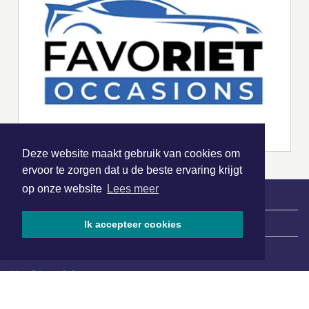
Deze website maakt gebruik van cookies om
ervoor te zorgen dat u de beste ervaring krijgt
op onze website
Lees meer
|
Nieuws | Sport | Evenementen
Ik accepteer cookies
Hoofdvestiging:
van Benthuizenlaan 1
1701 BZ Heerhugowaard