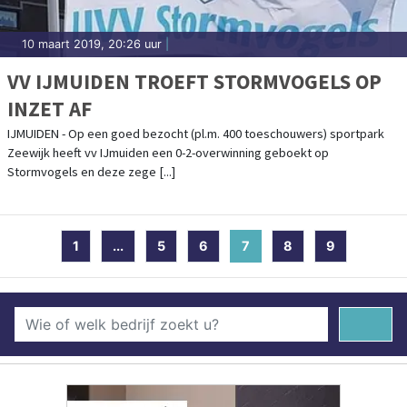
10 maart 2019, 20:26 uur
|
VV IJMUIDEN TROEFT STORMVOGELS OP
INZET AF
IJMUIDEN - Op een goed bezocht (pl.m. 400 toeschouwers) sportpark
Zeewijk heeft vv IJmuiden een 0-2-overwinning geboekt op
Stormvogels en deze zege [...]
1
...
5
6
7
(current)
8
9