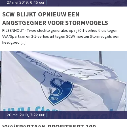
27 mei 2019, 6:45 uur
|
SCW BLIJKT OPNIEUW EEN
ANGSTGEGNER VOOR STORMVOGELS
RIJSENHOUT - Twee slechte generales op rij (0-1-verlies thuis tegen
VVA/Spartaan en 2-1-verlies uit tegen SCW) moeten Stormvogels een
heel goed [...]
20 mei 2019, 7:22 uur
|
VVA/SPARTAAN PROFITEERT 100