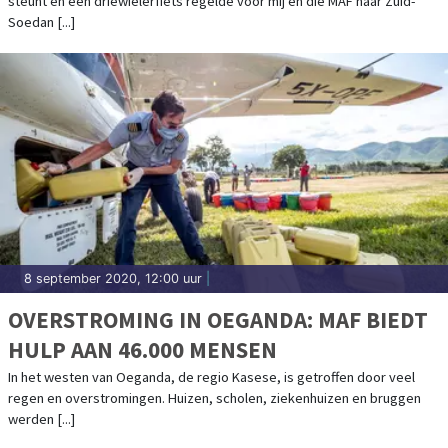
steunt en een driewielerfiets regelde voor mij en die MAF naar Zuid-
Soedan [...]
8 september 2020, 12:00 uur
|
OVERSTROMING IN OEGANDA: MAF BIEDT
HULP AAN 46.000 MENSEN
In het westen van Oeganda, de regio Kasese, is getroffen door veel
regen en overstromingen. Huizen, scholen, ziekenhuizen en bruggen
werden [...]