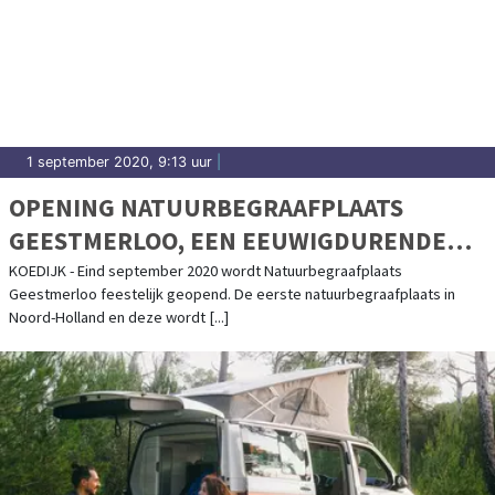
1 september 2020, 9:13 uur
|
OPENING NATUURBEGRAAFPLAATS
GEESTMERLOO, EEN EEUWIGDURENDE
RUSTPLAATS IN DE NATUUR
KOEDIJK - Eind september 2020 wordt Natuurbegraafplaats
Geestmerloo feestelijk geopend. De eerste natuurbegraafplaats in
Noord-Holland en deze wordt [...]