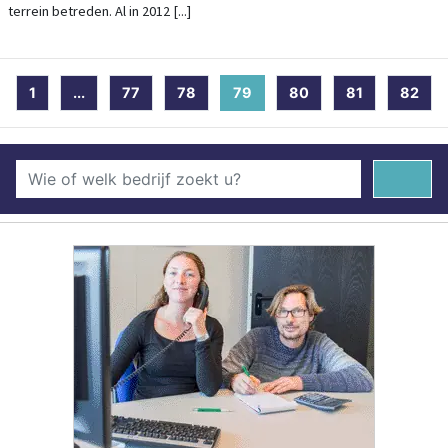
terrein betreden. Al in 2012 [...]
1
...
77
78
79
(current)
80
81
82