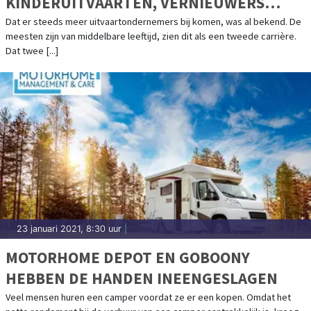
KINDERUITVAARTEN, VERNIEUWERS
BINNEN DE UITVAARTBRANCHE
Dat er steeds meer uitvaartondernemers bij komen, was al bekend. De
meesten zijn van middelbare leeftijd, zien dit als een tweede carrière.
Dat twee [...]
23 januari 2021, 8:30 uur
|
MOTORHOME DEPOT EN GOBOONY
HEBBEN DE HANDEN INEENGESLAGEN
Veel mensen huren een camper voordat ze er een kopen. Omdat het