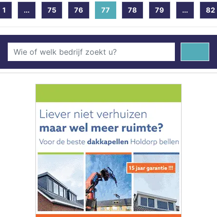
1
...
75
76
77
(current)
78
79
...
82