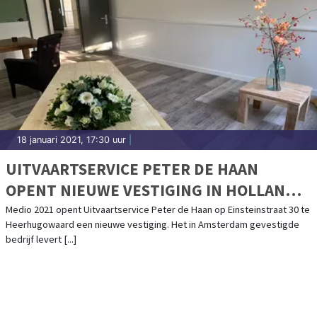
18 januari 2021, 17:30 uur
|
UITVAARTSERVICE PETER DE HAAN
OPENT NIEUWE VESTIGING IN HOLLANDS
KROON!
Medio 2021 opent Uitvaartservice Peter de Haan op Einsteinstraat 30 te
Heerhugowaard een nieuwe vestiging. Het in Amsterdam gevestigde
bedrijf levert [...]