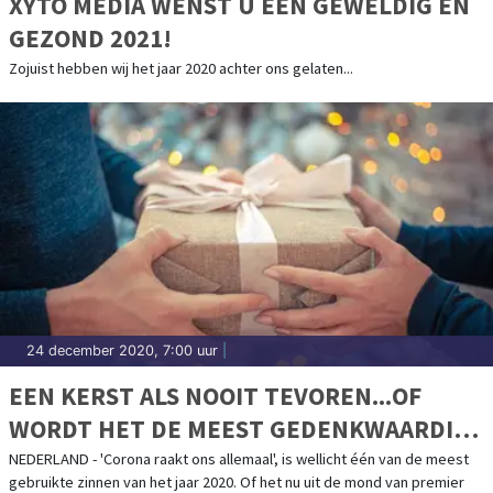
XYTO MEDIA WENST U EEN GEWELDIG EN
GEZOND 2021!
Zojuist hebben wij het jaar 2020 achter ons gelaten...
24 december 2020, 7:00 uur
|
EEN KERST ALS NOOIT TEVOREN...OF
WORDT HET DE MEEST GEDENKWAARDIGE
KERST OOIT?
NEDERLAND - 'Corona raakt ons allemaal', is wellicht één van de meest
gebruikte zinnen van het jaar 2020. Of het nu uit de mond van premier