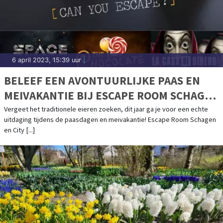
6 april 2023, 15:39 uur
|
BELEEF EEN AVONTUURLIJKE PAAS EN
MEIVAKANTIE BIJ ESCAPE ROOM SCHAGEN
& CITY ADVENTURES!
Vergeet het traditionele eieren zoeken, dit jaar ga je voor een echte
uitdaging tijdens de paasdagen en meivakantie! Escape Room Schagen
en City [...]