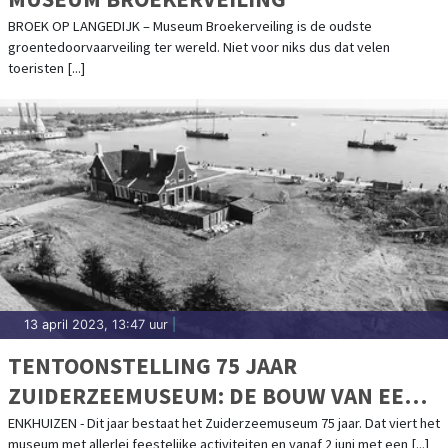
BROEK OP LANGEDIJK – Museum Broekerveiling is de oudste
groentedoorvaarveiling ter wereld. Niet voor niks dus dat velen
toeristen [...]
13 april 2023, 13:47 uur
|
TENTOONSTELLING 75 JAAR
ZUIDERZEEMUSEUM: DE BOUW VAN EEN
BUITENGEWOON BIJZONDER
ENKHUIZEN - Dit jaar bestaat het Zuiderzeemuseum 75 jaar. Dat viert het
museum met allerlei feestelijke activiteiten en vanaf 2 juni met een [...]