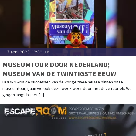
7 april 2023, 12:00 uur
|
MUSEUMTOUR DOOR NEDERLAND;
MUSEUM VAN DE TWINTIGSTE EEUW
HOORN –Na de successen van de vorige twee musea binnen onze
museumtour, gaan we ook deze week weer door met deze rubriek. We
gingen langs bij het [...]