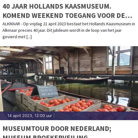
40 JAAR HOLLANDS KAASMUSEUM.
KOMEND WEEKEND TOEGANG VOOR DE
PRIJZEN VAN 1983
ALKMAAR - Op vrijdag 21 april 2023 bestaat het Hollands Kaasmuseum in
Alkmaar precies 40 jaar. Dit jubileum wordt in de loop van het jaar
gevierd met [...]
14 april 2023, 12:00 uur
|
MUSEUMTOUR DOOR NEDERLAND;
MUSEUM BROEKERVEILING