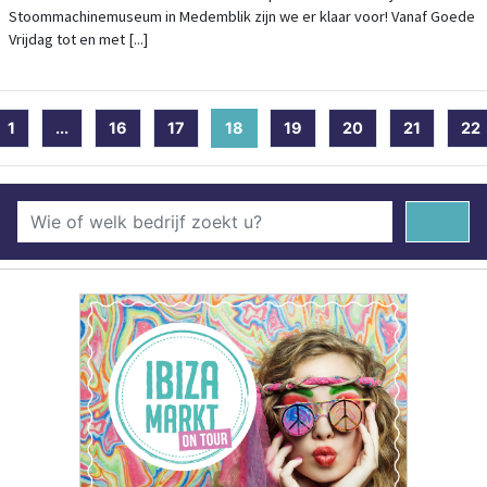
Stoommachinemuseum in Medemblik zijn we er klaar voor! Vanaf Goede
Vrijdag tot en met [...]
1
...
16
17
18
(current)
19
20
21
22