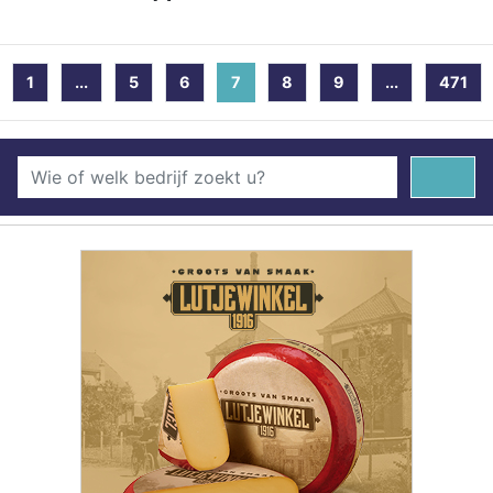
1
...
5
6
7
(current)
8
9
...
471