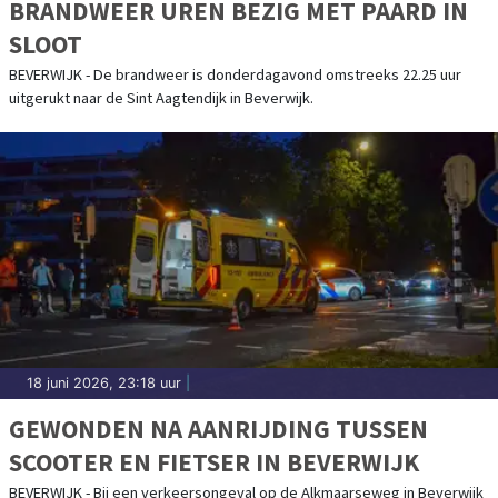
BRANDWEER UREN BEZIG MET PAARD IN
SLOOT
BEVERWIJK - De brandweer is donderdagavond omstreeks 22.25 uur
uitgerukt naar de Sint Aagtendijk in Beverwijk.
18 juni 2026, 23:18 uur
|
GEWONDEN NA AANRIJDING TUSSEN
SCOOTER EN FIETSER IN BEVERWIJK
BEVERWIJK - Bij een verkeersongeval op de Alkmaarseweg in Beverwijk