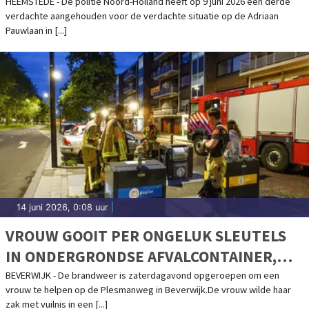
HEEMSTEDE
HEEMSTEDE - De politie Noord-Holland heeft op 9 juni 2026 een derde
verdachte aangehouden voor de verdachte situatie op de Adriaan
Pauwlaan in [...]
14 juni 2026, 0:08 uur
|
VROUW GOOIT PER ONGELUK SLEUTELS
IN ONDERGRONDSE AFVALCONTAINER,
BRANDWEER VIST ZE OP
BEVERWIJK - De brandweer is zaterdagavond opgeroepen om een
vrouw te helpen op de Plesmanweg in Beverwijk.De vrouw wilde haar
zak met vuilnis in een [...]