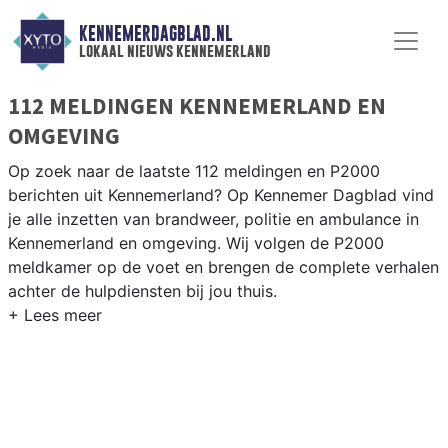
KENNEMERDAGBLAD.NL
lokaal nieuws kennemerland
112 MELDINGEN KENNEMERLAND EN
OMGEVING
Op zoek naar de laatste 112 meldingen en P2000
berichten uit Kennemerland? Op Kennemer Dagblad vind
je alle inzetten van brandweer, politie en ambulance in
Kennemerland en omgeving. Wij volgen de P2000
meldkamer op de voet en brengen de complete verhalen
achter de hulpdiensten bij jou thuis.
P2000 MELDINGEN KENNEMERLAND
Van incidenten op de A9 en de Alkmaarse Straatweg tot
meldingen in de Kennemerland-regio rondom Beverwijk,
Heemskerk en Castricum — onze redactie brengt het
nieuws.