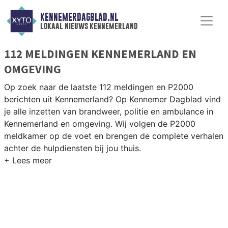
KENNEMERDAGBLAD.NL
lokaal nieuws kennemerland
112 MELDINGEN KENNEMERLAND EN
OMGEVING
Op zoek naar de laatste 112 meldingen en P2000
berichten uit Kennemerland? Op Kennemer Dagblad vind
je alle inzetten van brandweer, politie en ambulance in
Kennemerland en omgeving. Wij volgen de P2000
meldkamer op de voet en brengen de complete verhalen
achter de hulpdiensten bij jou thuis.
P2000 MELDINGEN KENNEMERLAND
Van incidenten op de A9 en de Alkmaarse Straatweg tot
meldingen in de Kennemerland-regio rondom Beverwijk,
Heemskerk en Castricum — onze redactie brengt het
nieuws.