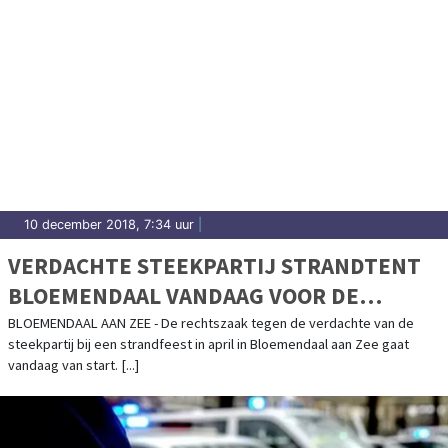
10 december 2018, 7:34 uur
|
VERDACHTE STEEKPARTIJ STRANDTENT
BLOEMENDAAL VANDAAG VOOR DE
RECHTER
BLOEMENDAAL AAN ZEE - De rechtszaak tegen de verdachte van de
steekpartij bij een strandfeest in april in Bloemendaal aan Zee gaat
vandaag van start. [...]