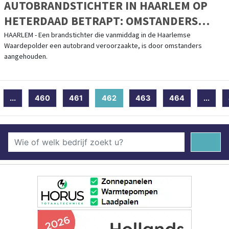
AUTOBRANDSTICHTER IN HAARLEM OP
HETERDAAD BETRAPT: OMSTANDERS
GRIJPEN IN
HAARLEM - Een brandstichter die vanmiddag in de Haarlemse
Waardepolder een autobrand veroorzaakte, is door omstanders
aangehouden.
...
460
461
462
(current)
463
464
...