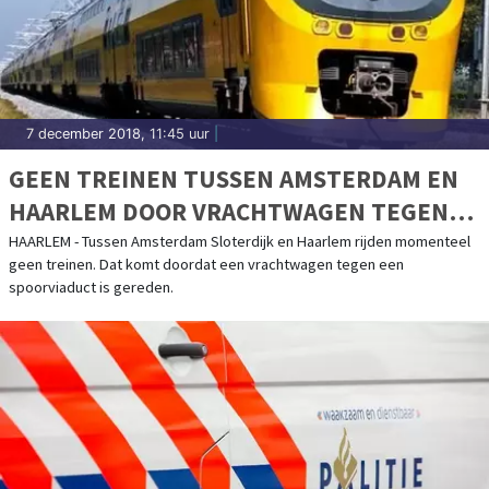
7 december 2018, 11:45 uur
|
GEEN TREINEN TUSSEN AMSTERDAM EN
HAARLEM DOOR VRACHTWAGEN TEGEN
VIADUCT
HAARLEM - Tussen Amsterdam Sloterdijk en Haarlem rijden momenteel
geen treinen. Dat komt doordat een vrachtwagen tegen een
spoorviaduct is gereden.