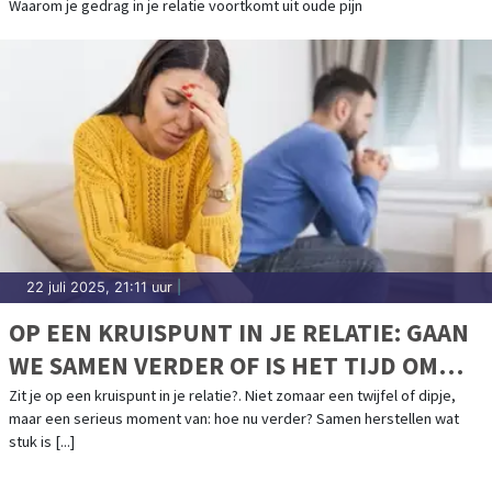
ZEGT OVER HOE JE JE VOELT
Waarom je gedrag in je relatie voortkomt uit oude pijn
22 juli 2025, 21:11 uur
|
OP EEN KRUISPUNT IN JE RELATIE: GAAN
WE SAMEN VERDER OF IS HET TIJD OM
LOS TE LATEN?
Zit je op een kruispunt in je relatie?. Niet zomaar een twijfel of dipje,
maar een serieus moment van: hoe nu verder? Samen herstellen wat
stuk is [...]