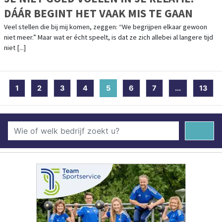
DÁÁR BEGINT HET VAAK MIS TE GAAN
Veel stellen die bij mij komen, zeggen: “We begrijpen elkaar gewoon
niet meer.” Maar wat er écht speelt, is dat ze zich allebei al langere tijd
niet [...]
1
2
3
4
5
(current)
6
7
...
13