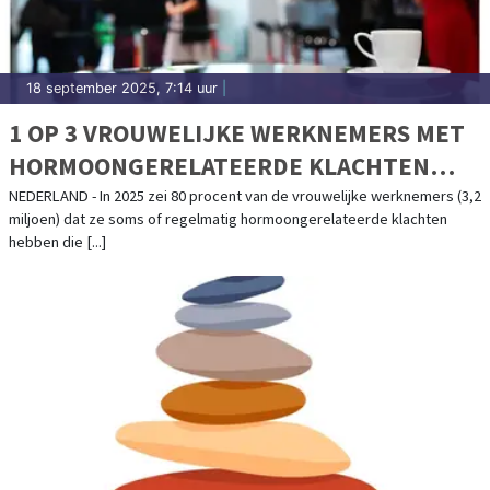
18 september 2025, 7:14 uur
|
1 OP 3 VROUWELIJKE WERKNEMERS MET
HORMOONGERELATEERDE KLACHTEN
VERBERGT DEZE
NEDERLAND - In 2025 zei 80 procent van de vrouwelijke werknemers (3,2
miljoen) dat ze soms of regelmatig hormoongerelateerde klachten
hebben die [...]