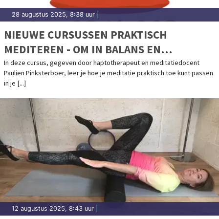
28 augustus 2025, 8:38 uur
|
NIEUWE CURSUSSEN PRAKTISCH
MEDITEREN - OM IN BALANS EN
ONTSPANNEN IN JE KRACHT TE STAAN
In deze cursus, gegeven door haptotherapeut en meditatiedocent
Paulien Pinksterboer, leer je hoe je meditatie praktisch toe kunt passen
in je [...]
12 augustus 2025, 8:43 uur
|