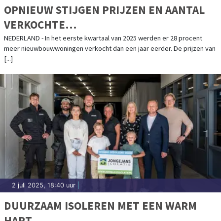
OPNIEUW STIJGEN PRIJZEN EN AANTAL
VERKOCHTE
NIEUWBOUWKOOPWONINGEN
NEDERLAND - In het eerste kwartaal van 2025 werden er 28 procent
meer nieuwbouwwoningen verkocht dan een jaar eerder. De prijzen van
[...]
2 juli 2025, 18:40 uur
|
DUURZAAM ISOLEREN MET EEN WARM
HART