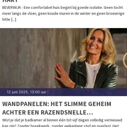
BEVERWIJK - Een comfortabel huis begint bij goede isolatie. Geen tocht
meer langs de vloer, geen koude muren in de winter en geen broeierige
hitte [...]
12 juni 2025, 13:00 uur
|
WANDPANELEN: HET SLIMME GEHEIM
ACHTER EEN RAZENDSNELLE
BADKAMERRENOVATIE
Wist je dat je badkamer al binnen één tot vijf dagen volledig vernieuwd
kan zijn? Zonder breekwerk, zonder wekenlang stof en overlast. Het