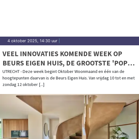
4 oktober 2025, 14:30 uur
|
VEEL INNOVATIES KOMENDE WEEK OP
BEURS EIGEN HUIS, DE GROOTSTE 'POP
UP SHOP' VOOR WONEN, BOUWEN EN
UTRECHT - Deze week begint Oktober Woonmaand en één van de
hoogtepunten daarvan is de Beurs Eigen Huis. Van vrijdag 10 tot en met
VERBOUWEN
zondag 12 oktober [...]