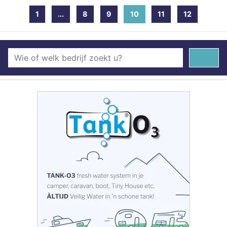
1
...
8
9
10
(current)
11
12