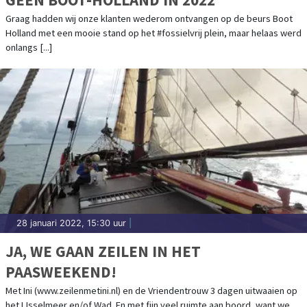
Graag hadden wij onze klanten wederom ontvangen op de beurs Boot
Holland met een mooie stand op het #fossielvrij plein, maar helaas werd
onlangs [...]
28 januari 2022, 15:30 uur
|
JA, WE GAAN ZEILEN IN HET
PAASWEEKEND!
Met Ini (www.zeilenmetini.nl) en de Vriendentrouw 3 dagen uitwaaien op
het IJsselmeer en/of Wad. En met fijn veel ruimte aan boord, want we