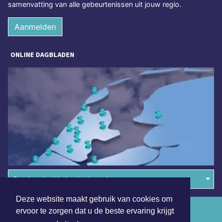
samenvatting van alle gebeurtenissen uit jouw regio.
Aanmelden
ONLINE DAGBLADEN
Overige dagbladen in de regio
Deze website maakt gebruik van cookies om
Algemene voorwaarden
ervoor te zorgen dat u de beste ervaring krijgt