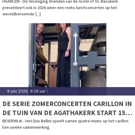
MÜLLER-ORGEL IN HAARLEM
HAARLEM - De Vereniging Vrienden van de Grote of St.-Bavokerk
presenteert ook in 2026 weer een reeks lunchconcerten op het
wereldberoemde [...]
9 juni 2026, 9:26 uur
|
DE SERIE ZOMERCONCERTEN CARILLON IN
DE TUIN VAN DE AGATHAKERK START 15
JUNI 2026
BEVERWIJK - Het Duo Bellini speelt samen quatre-mains op het carillon.
Een unieke samenwerking.