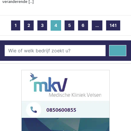
veranderende [...]
1
2
3
4
(current)
5
6
...
141