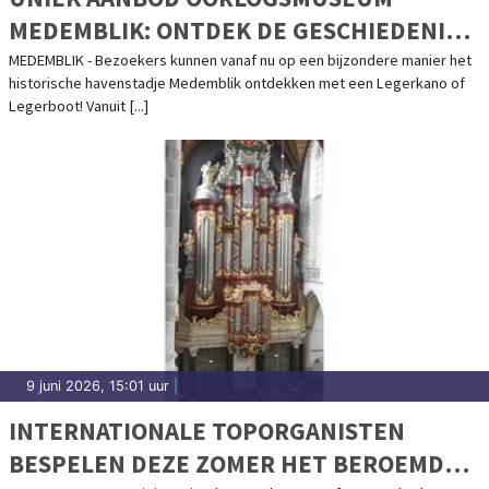
MEDEMBLIK: ONTDEK DE GESCHIEDENIS
VANUIT EEN LEGERBOOT OF LEGERKANO
MEDEMBLIK - Bezoekers kunnen vanaf nu op een bijzondere manier het
historische havenstadje Medemblik ontdekken met een Legerkano of
Legerboot! Vanuit [...]
9 juni 2026, 15:01 uur
|
INTERNATIONALE TOPORGANISTEN
BESPELEN DEZE ZOMER HET BEROEMDE