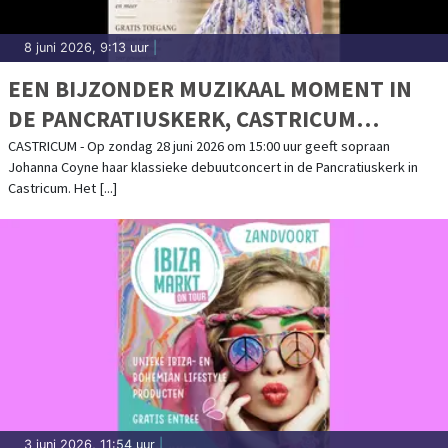
8 juni 2026, 9:13 uur
|
EEN BIJZONDER MUZIKAAL MOMENT IN
DE PANCRATIUSKERK, CASTRICUM
KLASSIEK DEBUUTCONCERT JOHANNA
CASTRICUM - Op zondag 28 juni 2026 om 15:00 uur geeft sopraan
Johanna Coyne haar klassieke debuutconcert in de Pancratiuskerk in
COYNE
Castricum. Het [...]
3 juni 2026, 11:54 uur
|