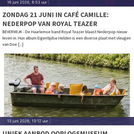
16 juni 2026, 8:53 uur
|
ZONDAG 21 JUNI IN CAFÉ CAMILLE:
NEDERPOP VAN ROYAL TEAZER
BEVERWIJK - De Haarlemse band Royal Teazer blaast Nederpop nieuw
leven in. Hun album Eigentijdse Helden is een diverse plaat met vleugen
van Doe [...]
13 juni 2026, 13:12 uur
|
UNIEK AANBOD OORLOGSMUSEUM