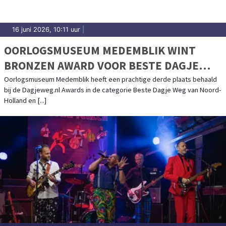
16 juni 2026, 10:11 uur
|
OORLOGSMUSEUM MEDEMBLIK WINT
BRONZEN AWARD VOOR BESTE DAGJE
WEG VAN NOORD-HOLLAND!
Oorlogsmuseum Medemblik heeft een prachtige derde plaats behaald
bij de Dagjeweg.nl Awards in de categorie Beste Dagje Weg van Noord-
Holland en [...]