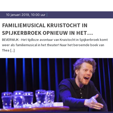
10 januari 2019, 10:00 uur
|
FAMILIEMUSICAL KRUISTOCHT IN
SPIJKERBROEK OPNIEUW IN HET
THEATER!
BEVERWIJK - Het tijdloze avontuur van Kruistocht in Spijkerbroek komt
weer als familiemusical in het theater! Naar het beroemde boek van
Thea [...]