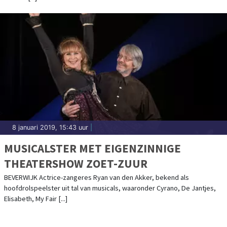
8 januari 2019, 15:43 uur
|
MUSICALSTER MET EIGENZINNIGE
THEATERSHOW ZOET-ZUUR
BEVERWIJK Actrice-zangeres Ryan van den Akker, bekend als
hoofdrolspeelster uit tal van musicals, waaronder Cyrano, De Jantjes,
Elisabeth, My Fair [...]