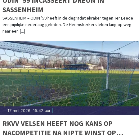
ODIN '59 INCASSEERT DREUN IN
SASSENHEIM
SASSENHEIM – ODIN ’59 heeft in de degradatiekraker tegen Ter Leede
een pijnlijke nederlaag geleden. De Heemskerkers leken lang op weg
naar een [...]
17 mei 2026, 15:42 uur
|
RKVV VELSEN HEEFT NOG KANS OP
NACOMPETITIE NA NIPTE WINST OP