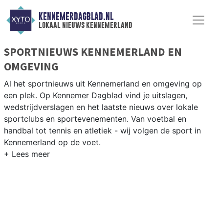
KENNEMERDAGBLAD.NL
lokaal nieuws kennemerland
SPORTNIEUWS KENNEMERLAND EN
OMGEVING
Al het sportnieuws uit Kennemerland en omgeving op
een plek. Op Kennemer Dagblad vind je uitslagen,
wedstrijdverslagen en het laatste nieuws over lokale
sportclubs en sportevenementen. Van voetbal en
handbal tot tennis en atletiek - wij volgen de sport in
Kennemerland op de voet.
LOKALE SPORT KENNEMERLAND
Van voetbal en hockey in de Kennemerland-regio tot
atletiek bij Kennemerland en zeilen op het IJsselmeer —
onze sportredactie volgt alle clubs in het gebied. Blijf op
de hoogte van alle sportieve uitslagen en prestaties in