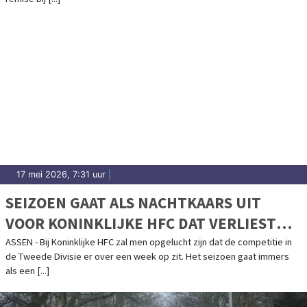
17 mei 2026, 7:31 uur
|
SEIZOEN GAAT ALS NACHTKAARS UIT
VOOR KONINKLIJKE HFC DAT VERLIEST
VAN HEKKENSLUITER
ASSEN - Bij Koninklijke HFC zal men opgelucht zijn dat de competitie in
de Tweede Divisie er over een week op zit. Het seizoen gaat immers
als een [...]