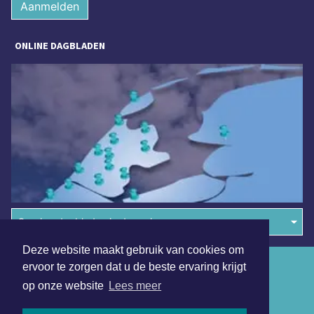
Aanmelden
ONLINE DAGBLADEN
Overige dagbladen in de regio
Deze website maakt gebruik van cookies om
Algemene voorwaarden
ervoor te zorgen dat u de beste ervaring krijgt
op onze website
Lees meer
Disclaimer
Privacy Statement