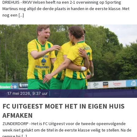
SPORTING MARTINUS
DRIEHUIS - RKVV Velsen heeft na een 2-1 overwinning op Sporting
Martinus nog altijd de derde plaats in handen in de eerste klasse. Met
nog een [...]
17 mei 2026, 9:37 uur
|
FC UITGEEST MOET HET IN EIGEN HUIS
AFMAKEN
ZUNDERDORP - Het is FC Uitgeest voor de tweede opeenvolgende
week niet gelukt om de titel in de eerste klasse veilig te stellen. Na de
remise bij [...]