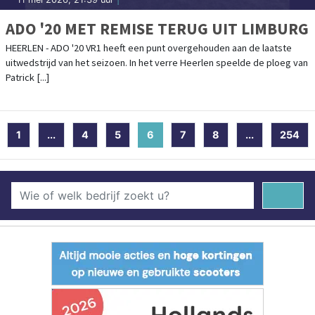
ADO '20 MET REMISE TERUG UIT LIMBURG
HEERLEN - ADO '20 VR1 heeft een punt overgehouden aan de laatste
uitwedstrijd van het seizoen. In het verre Heerlen speelde de ploeg van
Patrick [...]
1
...
4
5
6
(current)
7
8
...
254