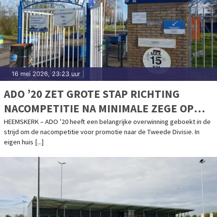
16 mei 2026, 23:23 uur
|
ADO ’20 ZET GROTE STAP RICHTING
NACOMPETITIE NA MINIMALE ZEGE OP
SCHERPENZEEL
HEEMSKERK – ADO ’20 heeft een belangrijke overwinning geboekt in de
strijd om de nacompetitie voor promotie naar de Tweede Divisie. In
eigen huis [...]