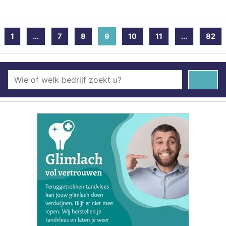
1
...
7
8
9
(current)
10
11
...
82