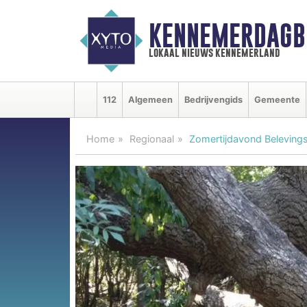
KENNEMERDAGB
lokaal nieuws kennemerland
112
Algemeen
Bedrijvengids
Gemeente
Home
Regionaal
Zomertijdavond Belevings