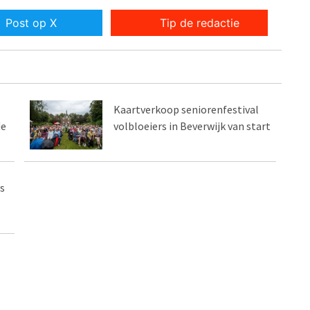
Post op X
Tip de redactie
Kaartverkoop seniorenfestival
de
volbloeiers in Beverwijk van start
s