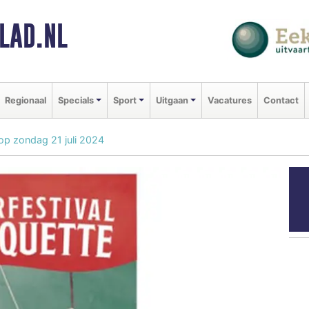
LAD.NL
Regionaal
Specials
Sport
Uitgaan
Vacatures
Contact
op zondag 21 juli 2024