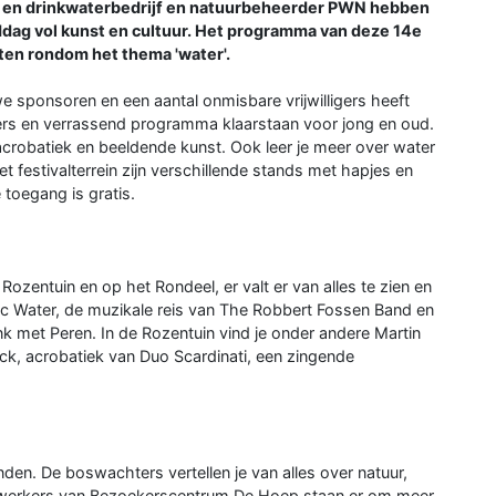
en drinkwaterbedrijf en natuurbeheerder PWN hebben
ag vol kunst en cultuur. Het programma van deze 14e
eiten rondom het thema 'water'.
 sponsoren en een aantal onmisbare vrijwilligers heeft
s en verrassend programma klaarstaan voor jong en oud.
 acrobatiek en beeldende kunst. Ook leer je meer over water
t festivalterrein zijn verschillende stands met hapjes en
 toegang is gratis.
ozentuin en op het Rondeel, er valt er van alles te zien en
ic Water, de muzikale reis van The Robbert Fossen Band en
k met Peren. In de Rozentuin vind je onder andere Martin
ck, acrobatiek van Duo Scardinati, een zingende
den. De boswachters vertellen je van alles over natuur,
ewerkers van Bezoekerscentrum De Hoep staan er om meer