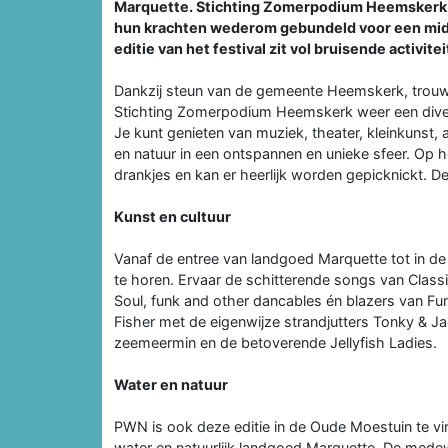
Marquette. Stichting Zomerpodium Heemskerk 
hun krachten wederom gebundeld voor een midd
editie van het festival zit vol bruisende activit
Dankzij steun van de gemeente Heemskerk, trouwe
Stichting Zomerpodium Heemskerk weer een diver
Je kunt genieten van muziek, theater, kleinkunst,
en natuur in een ontspannen en unieke sfeer. Op he
drankjes en kan er heerlijk worden gepicknickt. De
Kunst en cultuur
Vanaf de entree van landgoed Marquette tot in de R
te horen. Ervaar de schitterende songs van Class
Soul, funk and other dancables én blazers van Fun
Fisher met de eigenwijze strandjutters Tonky & Ja
zeemeermin en de betoverende Jellyfish Ladies.
Water en natuur
PWN is ook deze editie in de Oude Moestuin te vin
water en natuurlijk landgoed Marquette. De med