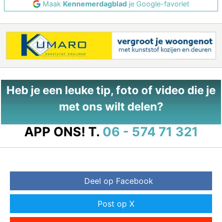
Maak
Kennemerdagblad
je Google-favoriet
Heb je een leuke tip, foto of video die je
met ons wilt delen?
APP ONS!
T.
06 - 574 71 321
Deel op Facebook
Post op X