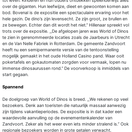
tot leven. Kinderen en hun ouders ontdekken spelenderwijs alles
over de giganten. Hun leefwijze, dieet en gewoonten komen aan
bod. Bovenal is de expositie een spectaculaire ervaring voor het
hele gezin. De dino’s zijn levensecht. Ze zijn groot, ze brullen en
ze bewegen. Echter dan dit wordt het niet.” Hillenaar spreekt vol
trots over de expositie. ,,De afgelopen jaren was World of Dinos
te zien in gerenommeerde locaties zoals de Jaarbeurs in Utrecht
en de Van Nelle Fabriek in Rotterdam. De gemeente Zandvoort
heeft nu een semipermanente versie van de tentoonstelling
mogelijk gemaakt in het oude Holland Casino pand. Waar ooit
pokertafels en gokautomaten zorgden voor vermaak, lopen nu
immense dinosaurussen rond.” De voorverkoop is inmiddels van
start gegaan.
Spannend
De doelgroep van World of Dinos is breed. ,,We rekenen op veel
bezoekers. Denk aan toeristen die natuurlijk massaal aanwezig
zijn tijdens vakantieperiodes. De expositie is in dat kader een
waardevolle aanvulling op de evenementenkalender van
Zandvoort. Zeker als het weer even iets minder stralend is.” Ook
regionale bezoekers worden in grote getalen verwacht.