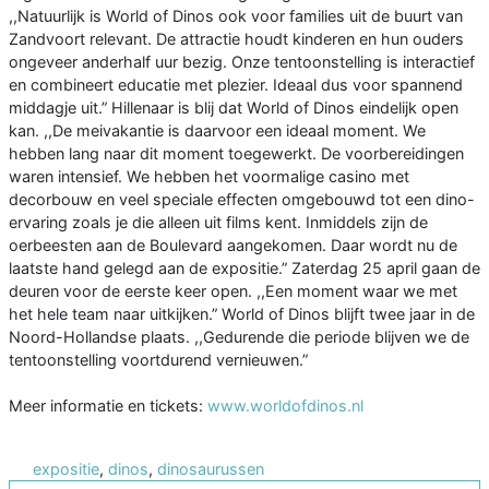
,,Natuurlijk is World of Dinos ook voor families uit de buurt van
Zandvoort relevant. De attractie houdt kinderen en hun ouders
ongeveer anderhalf uur bezig. Onze tentoonstelling is interactief
en combineert educatie met plezier. Ideaal dus voor spannend
middagje uit.” Hillenaar is blij dat World of Dinos eindelijk open
kan. ,,De meivakantie is daarvoor een ideaal moment. We
hebben lang naar dit moment toegewerkt. De voorbereidingen
waren intensief. We hebben het voormalige casino met
decorbouw en veel speciale effecten omgebouwd tot een dino-
ervaring zoals je die alleen uit films kent. Inmiddels zijn de
oerbeesten aan de Boulevard aangekomen. Daar wordt nu de
laatste hand gelegd aan de expositie.” Zaterdag 25 april gaan de
deuren voor de eerste keer open. ,,Een moment waar we met
het hele team naar uitkijken.” World of Dinos blijft twee jaar in de
Noord-Hollandse plaats. ,,Gedurende die periode blijven we de
tentoonstelling voortdurend vernieuwen.”
Meer informatie en tickets:
www.worldofdinos.nl
expositie
,
dinos
,
dinosaurussen