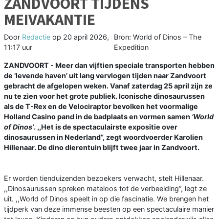
ZANDVOORT TIJDENS
MEIVAKANTIE
Door
Redactie
op
20 april 2026,
Bron: World of Dinos – The
11:17 uur
Expedition
ZANDVOORT - Meer dan vijftien speciale transporten hebben
de ‘levende haven’ uit lang vervlogen tijden naar Zandvoort
gebracht de afgelopen weken. Vanaf zaterdag 25 april zijn ze
nu te zien voor het grote publiek. Iconische dinosaurussen
als de T-Rex en de Velociraptor bevolken het voormalige
Holland Casino pand in de badplaats en vormen samen
‘World
of Dinos’
. ,,Het is de spectaculairste expositie over
dinosaurussen in Nederland”, zegt woordvoerder Karolien
Hillenaar. De dino dierentuin blijft twee jaar in Zandvoort.
Er worden tienduizenden bezoekers verwacht, stelt Hillenaar.
,,Dinosaurussen spreken mateloos tot de verbeelding”, legt ze
uit. ,,World of Dinos speelt in op die fascinatie. We brengen het
tijdperk van deze immense beesten op een spectaculaire manier